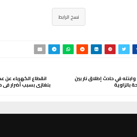
نسخ الرابط
ابنته في حادث إطلاق نار بين
انقطاع الكهرباء عن ع
 بالزاوية
بنغازي بسبب أضرار في ك