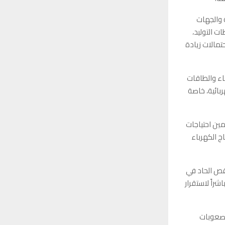
 والجهات
ت التوليد،
تمالات زيادة
اء والطاقات
بائية، خاصة
مين احتياجات
اج الكهرباء
قص الحاد في
راً لاستقرار
 صعوبات