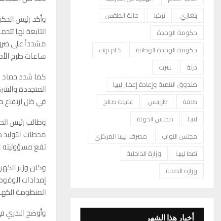
بنغازي
تركيا
حالة الطقس
وأكد رئيس الحك
التابعة لها تتح
حكومة الوحدة
مشدداً على ضرور
حكومة الوحدة الوطنية
خام برنت
ساعات طرح الأح
درنة
سرت
كما شدد حماد عل
صندوق التنمية وإعادة إعمار ليبيا
المتجددة والشرك
في ظل ارتفاع مع
طاقة
طرابلس
عقيلة صالح
ليبيا
مجلس الدولة
وطالب رئيس الحك
محطات التوليد من
مجلس النواب
مصرف ليبيا المركزي
تقع مسؤوليته عل
نفط ليبيا
وزارة الداخلية
وكان وزير الكهر
وزارة الصحة
إمدادات الوقود 
المنظومة الكهربا
وأوضح البدري ف
أخبار هذا الشهر