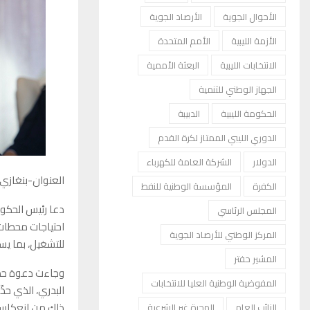
الأحوال الجوية
الأرصاد الجوية
الأزمة الليبية
الأمم المتحدة
الانتخابات الليبية
البعثة الأممية
الجهاز الوطني للتنمية
الحكومة الليبية
الدبيبة
الدوري الليبي الممتاز لكرة القدم
الدولار
الشركة العامة للكهرباء
العنوان-بنغازي
الكفرة
المؤسسة الوطنية للنفط
دعا رئيس الحكوم
المجلس الرئاسي
احتياجات محطات 
المركز الوطني للأرصاد الجوية
للتشغيل، بما يس
المشير حفتر
وجاءت دعوة حما
المفوضية الوطنية العليا للانتخابات
البدري، الذي حذ
ذلك من انعكاسات
النائب العام
الهجرة غير الشرعية