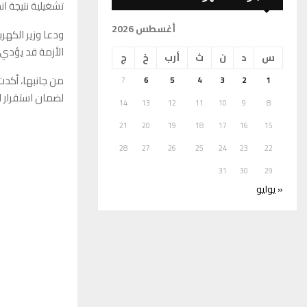
تشغيلية نتيجة ان
أغسطس 2026
ودعا وزير الكهرب
الأزمة قد يؤدي 
س
د
ن
ث
أرب
خ
ج
من جانبها، أكدت
7
6
5
4
3
2
1
لضمان استقرار ا
14
13
12
11
10
9
8
21
20
19
18
17
16
15
28
27
26
25
24
23
22
31
30
29
« يوليو