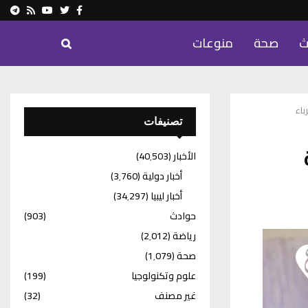
ram
Youtube
Rss
Twitter
Facebook
ث
صحة
منوعات
اء
تصنيفات
الأخبار
(40٬503)
أخبار دولية
(3٬760)
أخبار ليبيا
(34٬297)
حوادث
(903)
رياضة
(2٬012)
صحة
(1٬079)
علوم وتكنولوجيا
(199)
غير مصنف
(32)