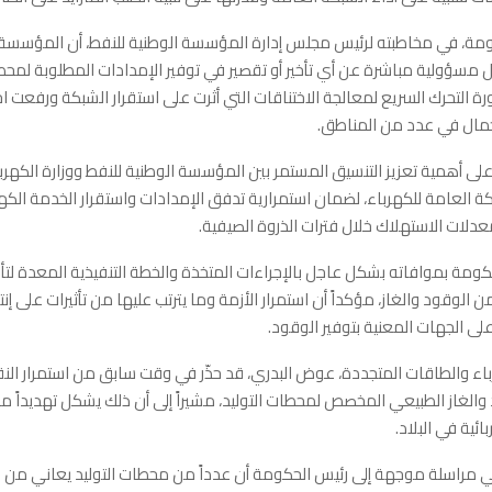
ومة، في مخاطبته لرئيس مجلس إدارة المؤسسة الوطنية للنفط، أن المؤسسة
مل مسؤولية مباشرة عن أي تأخير أو تقصير في توفير الإمدادات المطلوبة لمحطا
ة التحرك السريع لمعالجة الاختناقات التي أثرت على استقرار الشبكة ورفعت اح
مال في عدد من المناطق.
ى أهمية تعزيز التنسيق المستمر بين المؤسسة الوطنية للنفط ووزارة الكهرب
ة العامة للكهرباء، لضمان استمرارية تدفق الإمدادات واستقرار الخدمة الكهر
دلات الاستهلاك خلال فترات الذروة الصيفية.
ومة بموافاته بشكل عاجل بالإجراءات المتخذة والخطة التنفيذية المعدة لتأ
 الوقود والغاز، مؤكداً أن استمرار الأزمة وما يترتب عليها من تأثيرات على إنت
ى الجهات المعنية بتوفير الوقود.
باء والطاقات المتجددة، عوض البدري، قد حذّر في وقت سابق من استمرار الن
والغاز الطبيعي المخصص لمحطات التوليد، مشيراً إلى أن ذلك يشكل تهديداً مباش
ئية في البلاد.
ي مراسلة موجهة إلى رئيس الحكومة أن عدداً من محطات التوليد يعاني من