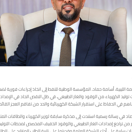
ة الليبية، أسامة حماد، المؤسسة الوطنية للنفط إلى اتخاذ إجراءات فورية لضم
توليد الكهرباء من الوقود والغاز الطبيعي، في ظل النقص الحاد في الإمدادا
اهم في الحفاظ على استقرار الشبكة الكهربائية والحد من تفاقم العجز القائم
د في رسالة رسمية استندت إلى مذكرة سابقة لوزير الكهرباء والطاقات الم
ّر من تراجع إمدادات الغاز الطبيعي والوقود الخفيف المخصص لمحطات التوليد
 سلبية على أداء الشبكة العامة وقدرتها على تلبية الطلب المتزايد على الطا