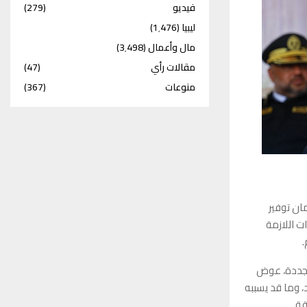
فيديو
(279)
ليبيا
(1٬476)
مال وأعمال
(3٬498)
مقالات رأي
(47)
منوعات
(367)
ان توفير
ت اللازمة
.
تجددة، عوض
، وما قد يسببه
قة.