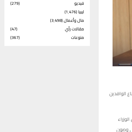
فيديو
(279)
ليبيا
(1٬476)
مال وأعمال
(3٬498)
مقالات رأي
(47)
منوعات
(367)
اع الوافدين
ن رئيس مجلس الوزراء
مي وصون