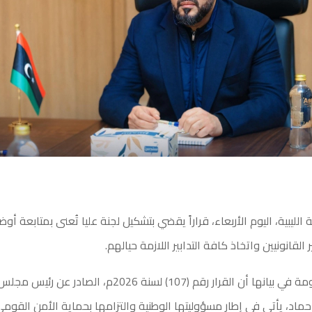
لليبية، اليوم الأربعاء، قراراً يقضي بتشكيل لجنة عليا تُعنى بمتابعة أوض
القانونيين واتخاذ كافة التدابير اللازمة حيالهم.
وأوضحت الحكومة في بيانها أن القرار رقم (107) لسنة 2026م، الصادر ع
حماد، يأتي في إطار مسؤوليتها الوطنية والتزامها بحماية الأمن القو