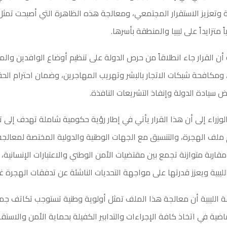
ة وتعزيز الاستقرار المجتمعي، ومعالجة هذه الظاهرة التي أصبحت تمثل تحد
اً متزايداً على ليبيا والمنطقة بأسرها.
أن القرار جاء انطلاقاً من حرص الدولة على تنظيم أوضاع الوافدين وا
 ومكافحة شبكات الاتجار بالبشر وتهريب المهاجرين، وضمان احترام الحق
ض سيادة الدولة وإنفاذ التشريعات النافذة.
لوزراء إلى أن هذا القرار يأتي في إطار رؤية حكومية شاملة تهدف إلى ت
 ملف الهجرة، والتنسيق مع الجهات الوطنية والدولية المختصة لمعالج
اربة متوازنة تجمع بين مقتضيات الأمن الوطني والاعتبارات الإنسانية،
ليبية ويعزز قدرتها على مواجهة التحديات الناشئة عن تدفقات الهجرة غير
 الليبية أن معالجة هذا الملف تمثل أولوية وطنية تستوجب تكاتف ج
اضية في اتخاذ كافة الإجراءات والتدابير الكفيلة بحماية الأمن والاستقرا