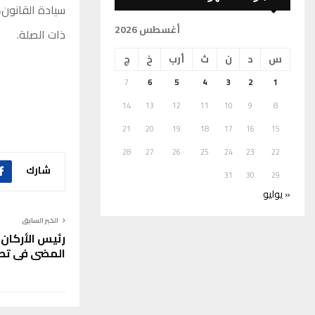
سيادة القانون،
أغسطس 2026
ذات الصلة.
س
د
ن
ث
أرب
خ
ج
7
6
5
4
3
2
1
14
13
12
11
10
9
8
21
20
19
18
17
16
15
28
27
26
25
24
23
22
شارك
31
30
29
« يوليو
الخبر السابق
رئيس الأركان 
المضي في تطو