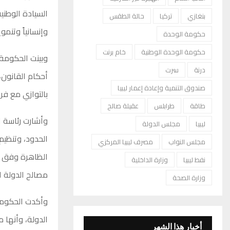
السيادة الوطني
بنغازي
تركيا
حالة الطقس
وإنسانياً وتنموي
حكومة الوحدة
حكومة الوحدة الوطنية
خام برنت
وبينت الحكومة 
درنة
سرت
أحكام القانون،
صندوق التنمية وإعادة إعمار ليبيا
بالتوازي مع فر
طاقة
طرابلس
عقيلة صالح
وأشارت رئاسة ا
ليبيا
مجلس الدولة
الحدود، وتنظيم
مجلس النواب
مصرف ليبيا المركزي
الظاهرة وفق مق
نفط ليبيا
وزارة الداخلية
مصالح الدولة ال
وزارة الصحة
وأكدت الحكومة
الدولة، وأنها م
أخبار هذا الشهر