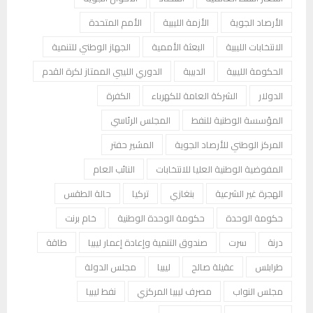
الأرصاد الجوية
الأزمة الليبية
الأمم المتحدة
الانتخابات الليبية
البعثة الأممية
الجهاز الوطني للتنمية
الحكومة الليبية
الدبيبة
الدوري الليبي الممتاز لكرة القدم
الدولار
الشركة العامة للكهرباء
الكفرة
المؤسسة الوطنية للنفط
المجلس الرئاسي
المركز الوطني للأرصاد الجوية
المشير حفتر
المفوضية الوطنية العليا للانتخابات
النائب العام
الهجرة غير الشرعية
بنغازي
تركيا
حالة الطقس
حكومة الوحدة
حكومة الوحدة الوطنية
خام برنت
درنة
سرت
صندوق التنمية وإعادة إعمار ليبيا
طاقة
طرابلس
عقيلة صالح
ليبيا
مجلس الدولة
مجلس النواب
مصرف ليبيا المركزي
نفط ليبيا