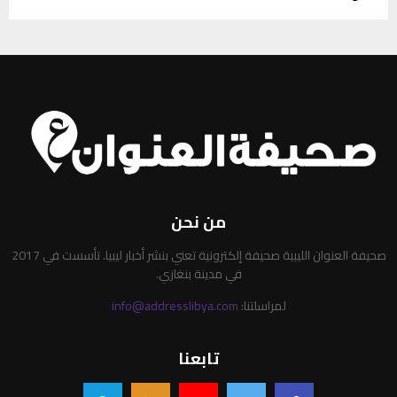
من نحن
صحيفة العنوان الليبية صحيفة إلكترونية تعني بنشر أخبار ليبيا. تأسست في 2017
في مدينة بنغازي.
لمراسلتنا:
info@addresslibya.com
تابعنا