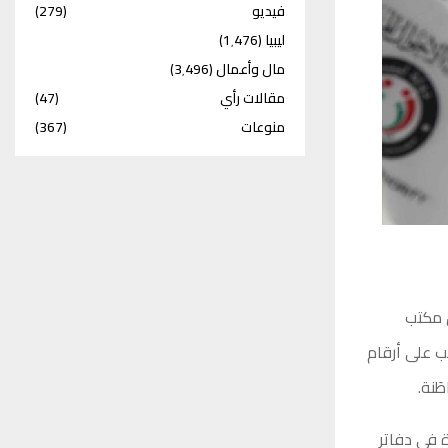
فيديو
(279)
ليبيا
(1٬476)
مال وأعمال
(3٬496)
مقالات رأي
(47)
منوعات
(367)
ق مكتب
ب على أرقام
َنة.
 في دفاتر