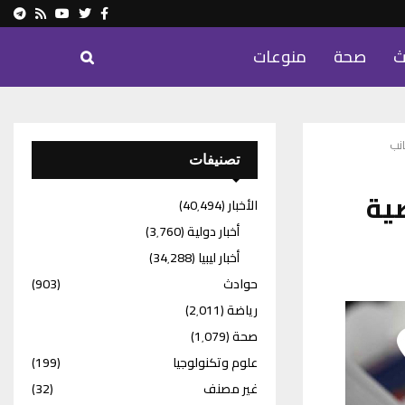
ram
Youtube
Rss
Twitter
Facebook
ث
صحة
منوعات
تصنيفات
ية
الأخبار
(40٬494)
أخبار دولية
(3٬760)
أخبار ليبيا
(34٬288)
حوادث
(903)
رياضة
(2٬011)
صحة
(1٬079)
علوم وتكنولوجيا
(199)
غير مصنف
(32)