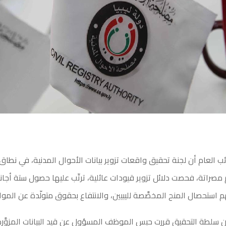
ئب العام أن لجنة تحقيق واقعات تزوير بيانات الأحوال المدنية، في نطا
مصراتة، فحصت دلائل تزوير قيودات عائلية، ترتّب عليها حصول ستة أجان
 استحصال المنح المخصَّصة لليبيين، والانتفاع بحقوق متولّدة عن المواط
 سلطة التحقيق قررت حبس الموظف المسؤول عن قيد البيانات المزوَّرة