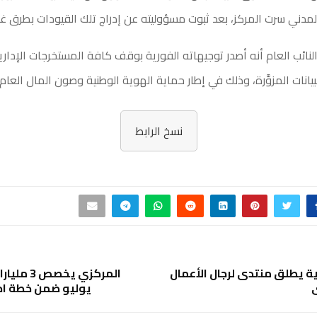
دني سرت المركز، بعد ثبوت مسؤوليته عن إدراج تلك القيودات بطرق غير
ائب العام أنه أصدر توجيهاته الفورية بوقف كافة المستخرجات الإدارية
بيانات المزوَّرة، وذلك في إطار حماية الهوية الوطنية وصون المال العام.
نسخ الرابط
ة يطلق منتدى لرجال الأعمال
المركزي يخص
ي
يوليو ضمن خطة اح