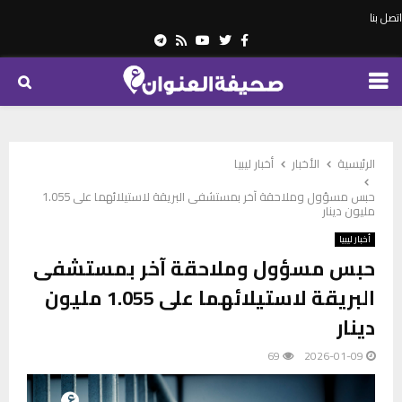
اتصل بنا
Telegram
Youtube
Rss
Twitter
Facebook
PRIMARY
MENU
الرئيسية
الأخبار
أخبار ليبيا
حبس مسؤول وملاحقة آخر بمستشفى البريقة لاستيلائهما على 1.055
مليون دينار
أخبار ليبيا
حبس مسؤول وملاحقة آخر بمستشفى
البريقة لاستيلائهما على 1.055 مليون
دينار
69
2026-01-09