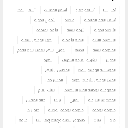
أخبار ليبيا
أسامة حماد
أسعار العملات
أسعار النفط
أسعار النفط العالمية
اقتصاد
الأحوال الجوية
الأرصاد الجوية
الأزمة الليبية
الأمم المتحدة
الانتخابات الليبية
البعثة الأممية
الجهاز الوطني للتنمية
الحكومة الليبية
الدبيبة
الدوري الليبي الممتاز لكرة القدم
الدولار
الشركة العامة للكهرباء
الكفرة
المؤسسة الوطنية للنفط
المجلس الرئاسي
المركز الوطني للأرصاد الجوية
المشير حفتر
المفوضية الوطنية العليا للانتخابات
النائب العام
الهجرة غير الشرعية
بنغازي
تركيا
حالة الطقس
حكومة الوحدة
حكومة الوحدة الوطنية
خام برنت
درنة
سرت
صندوق التنمية وإعادة إعمار ليبيا
طاقة