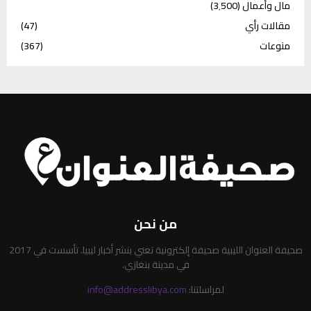
مال وأعمال
(3٬500)
مقالات رأي
(47)
منوعات
(367)
من نحن
صحيفة العنوان الليبية صحيفة إلكترونية تعني بنشر أخبار ليبيا. تأسست في 2017
في مدينة بنغازي.
لمراسلتنا:
info@addresslibya.com