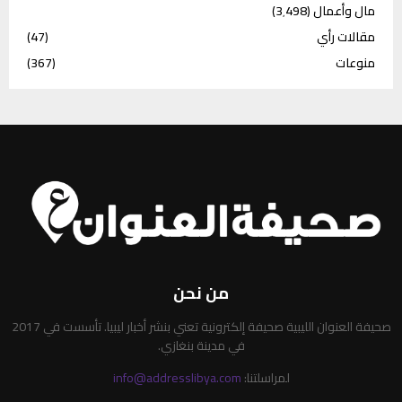
مال وأعمال
(3٬498)
مقالات رأي
(47)
منوعات
(367)
من نحن
صحيفة العنوان الليبية صحيفة إلكترونية تعني بنشر أخبار ليبيا. تأسست في 2017
في مدينة بنغازي.
لمراسلتنا:
info@addresslibya.com