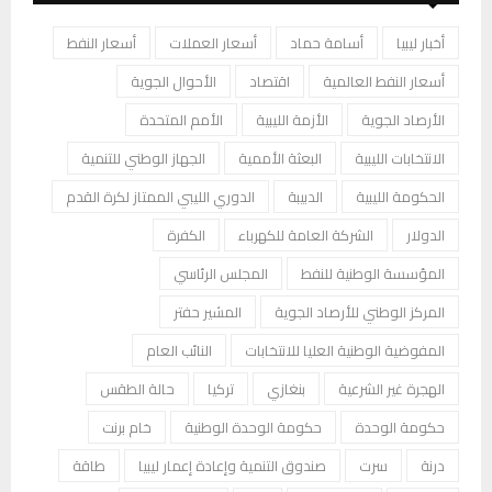
أخبار ليبيا
أسامة حماد
أسعار العملات
أسعار النفط
أسعار النفط العالمية
اقتصاد
الأحوال الجوية
الأرصاد الجوية
الأزمة الليبية
الأمم المتحدة
الانتخابات الليبية
البعثة الأممية
الجهاز الوطني للتنمية
الحكومة الليبية
الدبيبة
الدوري الليبي الممتاز لكرة القدم
الدولار
الشركة العامة للكهرباء
الكفرة
المؤسسة الوطنية للنفط
المجلس الرئاسي
المركز الوطني للأرصاد الجوية
المشير حفتر
المفوضية الوطنية العليا للانتخابات
النائب العام
الهجرة غير الشرعية
بنغازي
تركيا
حالة الطقس
حكومة الوحدة
حكومة الوحدة الوطنية
خام برنت
درنة
سرت
صندوق التنمية وإعادة إعمار ليبيا
طاقة