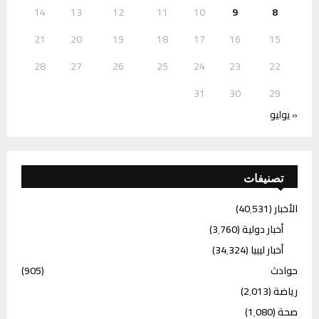
14
13
12
11
10
9
8
21
20
19
18
17
16
15
28
27
26
25
24
23
22
31
30
29
« يوليو
تصنيفات
الأخبار
(40٬531)
أخبار دولية
(3٬760)
أخبار ليبيا
(34٬324)
حوادث
(905)
رياضة
(2٬013)
صحة
(1٬080)