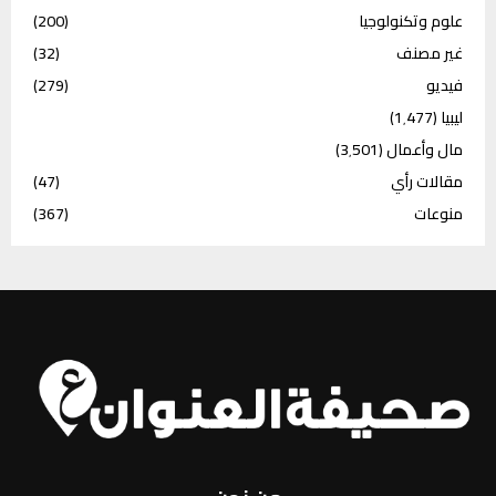
علوم وتكنولوجيا
(200)
غير مصنف
(32)
فيديو
(279)
ليبيا
(1٬477)
مال وأعمال
(3٬501)
مقالات رأي
(47)
منوعات
(367)