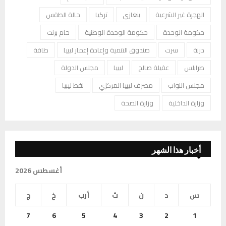
الهجرة غير الشرعية
بنغازي
تركيا
حالة الطقس
حكومة الوحدة
حكومة الوحدة الوطنية
خام برنت
درنة
سرت
صندوق التنمية وإعادة إعمار ليبيا
طاقة
طرابلس
عقيلة صالح
ليبيا
مجلس الدولة
مجلس النواب
مصرف ليبيا المركزي
نفط ليبيا
وزارة الداخلية
وزارة الصحة
أخبار هذا الشهر
أغسطس 2026
س
د
ن
ث
أرب
خ
ج
7
6
5
4
3
2
1