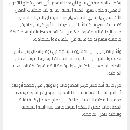
وذكرت الجامعة في بيانها أن هذا التقدم يأتي ضمن خطتها للتحول
الرقمي وتطوير بنيتها التحتية التقنية، بما يواكب متطلبات العمل
الأكاديمي والإداري الحديث. وأوضح المركز أن المرحلة المنجزة
تضمنت توسيع شبكة الألياف البصرية لربط أربع كليات إضافية إلى
جانب الإدارة العامة، وذلك ضمن استراتيجية متكاملة لإنشاء شبكة
جامعية تتمتع بدرجة عالية من الكفاءة والاعتمادية.
وأشار المركز إلى أن المشروع سيسهم في توفير اتصال إنترنت أكثر
سرعة واستقرارًا، إلى جانب دعم الخدمات الرقمية الموحدة، مثل
النظام الجامعي الإلكتروني، والأرشفة الرقمية، وشبكة المراسلات
الداخلية.
من جانبه، أكد مدير مركز المعلومات والتوثيق، علي محمد أبودراع،
أن المرحلة الثالثة ستشمل ربط المكتبة المركزية بالشبكة وتفعيل
خدمات المكتبة الرقمية، إضافة إلى إدماج معامل كلية تقنية
المعلومات ضمن الشبكة الموحدة، بما يعزز البيئة التعليمية
والبحثية داخل الجامعة.