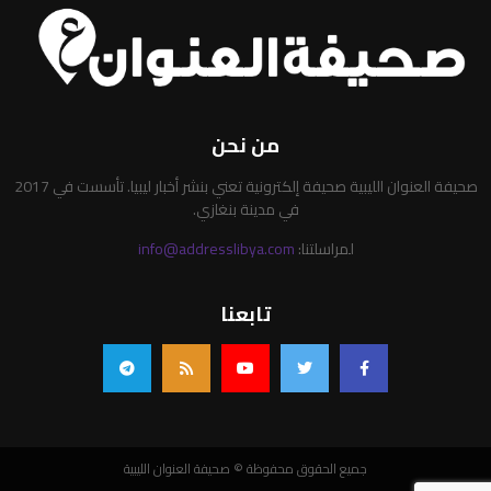
من نحن
صحيفة العنوان الليبية صحيفة إلكترونية تعني بنشر أخبار ليبيا. تأسست في 2017
في مدينة بنغازي.
لمراسلتنا:
info@addresslibya.com
تابعنا
جميع الحقوق محفوظة © صحيفة العنوان الليبية