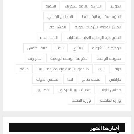
الدولار
الشركة العامة للكهرباء
الكفرة
المؤسسة الوطنية للنفط
المجلس الرئاسي
المركز الوطني للأرصاد الجوية
المشير حفتر
المفوضية الوطنية العليا للانتخابات
النائب العام
الهجرة غير الشرعية
بنغازي
تركيا
حالة الطقس
حكومة الوحدة
حكومة الوحدة الوطنية
خام برنت
درنة
سرت
صندوق التنمية وإعادة إعمار ليبيا
طاقة
طرابلس
عقيلة صالح
ليبيا
مجلس الدولة
مجلس النواب
مصرف ليبيا المركزي
نفط ليبيا
وزارة الداخلية
وزارة الصحة
أخبار هذا الشهر