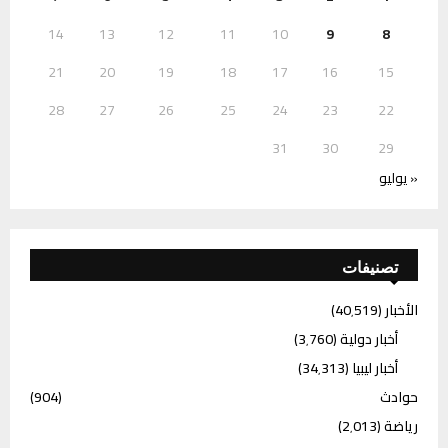
14
13
12
11
10
9
8
21
20
19
18
17
16
15
28
27
26
25
24
23
22
31
30
29
« يوليو
تصنيفات
الأخبار
(40٬519)
أخبار دولية
(3٬760)
أخبار ليبيا
(34٬313)
حوادث
(904)
رياضة
(2٬013)