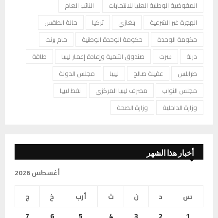
المفوضية الوطنية العليا للانتخابات
النائب العام
الهجرة غير الشرعية
بنغازي
تركيا
حالة الطقس
حكومة الوحدة
حكومة الوحدة الوطنية
خام برنت
درنة
سرت
صندوق التنمية وإعادة إعمار ليبيا
طاقة
طرابلس
عقيلة صالح
ليبيا
مجلس الدولة
مجلس النواب
مصرف ليبيا المركزي
نفط ليبيا
وزارة الداخلية
وزارة الصحة
أخبار هذا الشهر
أغسطس 2026
س
د
ن
ث
أرب
خ
ج
7
6
5
4
3
2
1