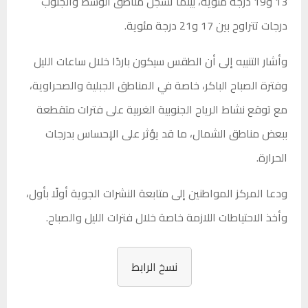
13 و19 درجة مئوية، بينما تسجل مناطق الوسط والجنوب
درجات تتراوح بين 17 و21 درجة مئوية.
وأشار التنبيه إلى أن الطقس سيكون باردًا خلال ساعات الليل
وفترة الصباح الباكر، خاصة في المناطق الجبلية والصحراوية،
مع توقع نشاط الرياح الجنوبية الغربية على فترات متقطعة
ببعض مناطق الشمال، ما قد يؤثر على الإحساس بدرجات
الحرارة.
ودعا المركز المواطنين إلى متابعة النشرات الجوية أولًا بأول،
وأخذ الاحتياطات اللازمة خاصة خلال فترات الليل والصباح.
نسخ الرابط