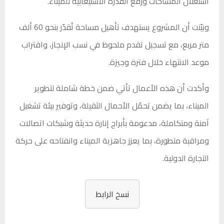
استغلال المساحات ورفع القدرة الاستيعابية للميناء.
وبيّنت أن المشروع يستهدف تأهيل مساحة تُقدّر بنحو 60 ألف
متر مربع، مع تسجيل تقدم ملحوظ في نسب الإنجاز، واقتراب
موعد الانتهاء خلال فترة وجيزة.
وأكدت أن هذه الأعمال تأتي ضمن خطة شاملة لتطوير
الميناء، بما يضمن تحمّل الأحمال الثقيلة، وتوفير بيئة تشغيل
آمنة ومتكاملة، مدعومة بأبراج إنارة حديثة وشبكات اتصالات
ومراقبة متطورة، بما يعزز جاهزية الميناء وانفتاحه على حركة
التجارة الدولية.
نسخ الرابط