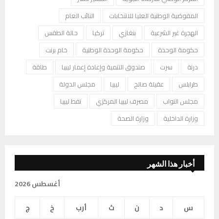
المفوضية الوطنية العليا للانتخابات
النائب العام
الهجرة غير الشرعية
بنغازي
تركيا
حالة الطقس
حكومة الوحدة
حكومة الوحدة الوطنية
خام برنت
درنة
سرت
صندوق التنمية وإعادة إعمار ليبيا
طاقة
طرابلس
عقيلة صالح
ليبيا
مجلس الدولة
مجلس النواب
مصرف ليبيا المركزي
نفط ليبيا
وزارة الداخلية
وزارة الصحة
أخبار هذا الشهر
أغسطس 2026
س
د
ن
ث
أرب
خ
ج