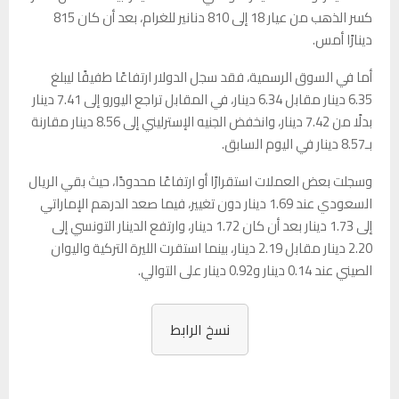
كسر الذهب من عيار 18 إلى 810 دنانير للغرام، بعد أن كان 815
دينارًا أمس.
أما في السوق الرسمية، فقد سجل الدولار ارتفاعًا طفيفًا ليبلغ
6.35 دينار مقابل 6.34 دينار، في المقابل تراجع اليورو إلى 7.41 دينار
بدلًا من 7.42 دينار، وانخفض الجنيه الإسترليني إلى 8.56 دينار مقارنة
بـ8.57 دينار في اليوم السابق.
وسجلت بعض العملات استقرارًا أو ارتفاعًا محدودًا، حيث بقي الريال
السعودي عند 1.69 دينار دون تغيير، فيما صعد الدرهم الإماراتي
إلى 1.73 دينار بعد أن كان 1.72 دينار، وارتفع الدينار التونسي إلى
2.20 دينار مقابل 2.19 دينار، بينما استقرت الليرة التركية واليوان
الصيني عند 0.14 دينار و0.92 دينار على التوالي.
نسخ الرابط