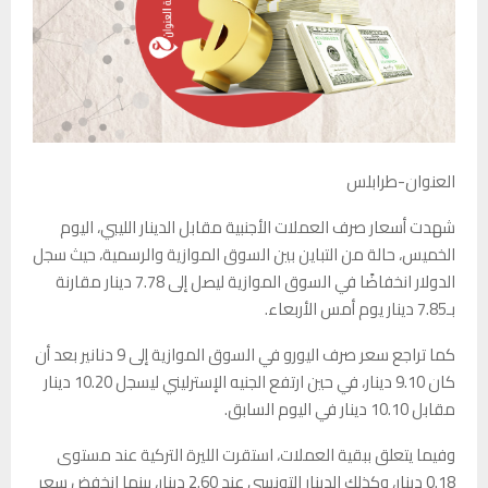
العنوان-طرابلس
شهدت أسعار صرف العملات الأجنبية مقابل الدينار الليبي، اليوم
الخميس، حالة من التباين بين السوق الموازية والرسمية، حيث سجل
الدولار انخفاضًا في السوق الموازية ليصل إلى 7.78 دينار مقارنة
بـ7.85 دينار يوم أمس الأربعاء.
كما تراجع سعر صرف اليورو في السوق الموازية إلى 9 دنانير بعد أن
كان 9.10 دينار، في حين ارتفع الجنيه الإسترليني ليسجل 10.20 دينار
مقابل 10.10 دينار في اليوم السابق.
وفيما يتعلق ببقية العملات، استقرت الليرة التركية عند مستوى
0.18 دينار، وكذلك الدينار التونسي عند 2.60 دينار، بينما انخفض سعر