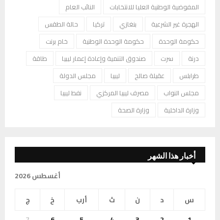
المفوضية الوطنية العليا للانتخابات
النائب العام
الهجرة غير الشرعية
بنغازي
تركيا
حالة الطقس
حكومة الوحدة
حكومة الوحدة الوطنية
خام برنت
درنة
سرت
صندوق التنمية وإعادة إعمار ليبيا
طاقة
طرابلس
عقيلة صالح
ليبيا
مجلس الدولة
مجلس النواب
مصرف ليبيا المركزي
نفط ليبيا
وزارة الداخلية
وزارة الصحة
أخبار هذا الشهر
أغسطس 2026
س
د
ن
ث
أرب
خ
ج
7
6
5
4
3
2
1