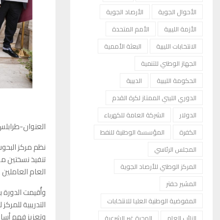
الأحوال الجوية
الأرصاد الجوية
الأزمة الليبية
الأمم المتحدة
الانتخابات الليبية
البعثة الأممية
الجهاز الوطني للتنمية
الحكومة الليبية
الدبيبة
الدوري الليبي الممتاز لكرة القدم
الدولار
الشركة العامة للكهرباء
العنوان-طرابلس
الكفرة
المؤسسة الوطنية للنفط
نظم مركز البحوث
المجلس الرئاسي
المركز الوطني للأرصاد الجوية
العام العاملين 
المشير حفتر
وأُقيمت الدورة 
المفوضية الوطنية العليا للانتخابات
وتعزيز فهم أساس
النائب العام
الهجرة غير الشرعية