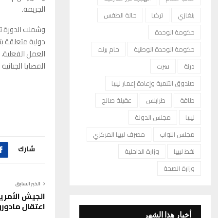
الجريمة.
بنغازي
تركيا
حالة الطقس
وشملت الدورة تد
حكومة الوحدة
دولية متعلقة بت
حكومة الوحدة الوطنية
خام برنت
العمل الفعلية،
القضايا الجنائية 
درنة
سرت
صندوق التنمية وإعادة إعمار ليبيا
طاقة
طرابلس
عقيلة صالح
ليبيا
مجلس الدولة
مجلس النواب
مصرف ليبيا المركزي
شارك
نفط ليبيا
وزارة الداخلية
وزارة الصحة
الخبر السابق
الجيش الأمر
اعتقال مادورو
أخبار هذا الشهر