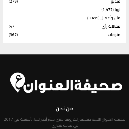
فيديو
(279)
ليبيا
(1٬477)
مال وأعمال
(3٬499)
مقالات رأي
(47)
منوعات
(367)
من نحن
صحيفة العنوان الليبية صحيفة إلكترونية تعني بنشر أخبار ليبيا. تأسست في 2017
في مدينة بنغازي.