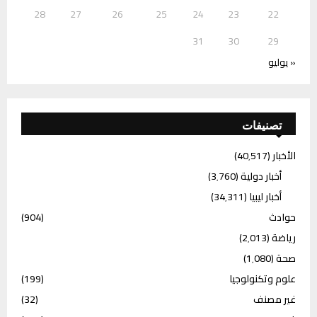
28
27
26
25
24
23
22
31
30
29
« يوليو
تصنيفات
الأخبار
(40٬517)
أخبار دولية
(3٬760)
أخبار ليبيا
(34٬311)
حوادث
(904)
رياضة
(2٬013)
صحة
(1٬080)
علوم وتكنولوجيا
(199)
غير مصنف
(32)