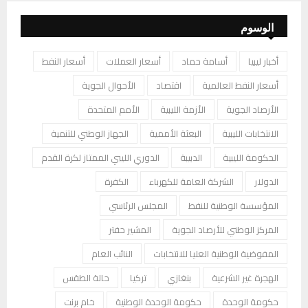
الوسوم
أخبار ليبيا
أسامة حماد
أسعار العملات
أسعار النفط
أسعار النفط العالمية
اقتصاد
الأحوال الجوية
الأرصاد الجوية
الأزمة الليبية
الأمم المتحدة
الانتخابات الليبية
البعثة الأممية
الجهاز الوطني للتنمية
الحكومة الليبية
الدبيبة
الدوري الليبي الممتاز لكرة القدم
الدولار
الشركة العامة للكهرباء
الكفرة
المؤسسة الوطنية للنفط
المجلس الرئاسي
المركز الوطني للأرصاد الجوية
المشير حفتر
المفوضية الوطنية العليا للانتخابات
النائب العام
الهجرة غير الشرعية
بنغازي
تركيا
حالة الطقس
حكومة الوحدة
حكومة الوحدة الوطنية
خام برنت