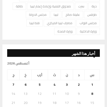
درنة
سرت
صندوق التنمية وإعادة إعمار ليبيا
طاقة
طرابلس
عقيلة صالح
ليبيا
مجلس الدولة
مجلس النواب
مصرف ليبيا المركزي
نفط ليبيا
وزارة الداخلية
وزارة الصحة
أخبار هذا الشهر
أغسطس 2026
س
د
ن
ث
أرب
خ
ج
7
6
5
4
3
2
1
14
13
12
11
10
9
8
21
20
19
18
17
16
15