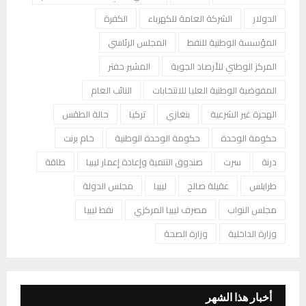
الدولار
الشركة العامة للكهرباء
الكفرة
المؤسسة الوطنية للنفط
المجلس الرئاسي
المركز الوطني للأرصاد الجوية
المشير حفتر
المفوضية الوطنية العليا للانتخابات
النائب العام
الهجرة غير الشرعية
بنغازي
تركيا
حالة الطقس
حكومة الوحدة
حكومة الوحدة الوطنية
خام برنت
درنة
سرت
صندوق التنمية وإعادة إعمار ليبيا
طاقة
طرابلس
عقيلة صالح
ليبيا
مجلس الدولة
مجلس النواب
مصرف ليبيا المركزي
نفط ليبيا
وزارة الداخلية
وزارة الصحة
أخبار هذا الشهر