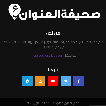
من نحن
صحيفة العنوان الليبية صحيفة إلكترونية تعني بنشر أخبار ليبيا. تأسست في 2017
في مدينة بنغازي.
لمراسلتنا:
info@addresslibya.com
تابعنا
جميع الحقوق محفوظة © صحيفة العنوان الليبية