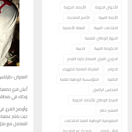
الأحوال الجوية
الأرصاد الجوية
الأزمة الليبية
الأمم المتحدة
الانتخابات الليبية
البعثة الأممية
الجهاز الوطني للتنمية
الحكومة الليبية
الدبيبة
الدوري الليبي الممتاز لكرة القدم
الدولار
الشركة العامة للكهرباء
العنوان-طرابلس
الكفرة
المؤسسة الوطنية للنفط
أعلن فرع جمعية ا
المجلس الرئاسي
وذلك في منطقة ت
المركز الوطني للأرصاد الجوية
وأوضح الفرع، في 
المشير حفتر
حيث باشر عملية 
المفوضية الوطنية العليا للانتخابات
التعامل مع مثل 
النائب العام
الهجرة غير الشرعية