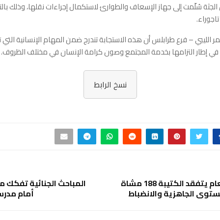
 الجثة سُلّمت إلى جهاز الإسعاف والطوارئ لاستكمال إجراءات نقلها، وذلك بال
اجوراء.
حمر الليبي – فرع طرابلس أن هذه الاستجابة تندرج ضمن المهام الإنسانية التي
ي إطار التزامها بخدمة المجتمع وصون كرامة الإنسان في مختلف الظروف.
نسخ الرابط
نائب القائد العام يتفقد الكتيبة 188 مشاة
المباحث الجنائية تفكك 
ستوى الجاهزية والانضباط
أمام مدرس