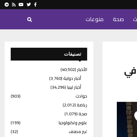
ram
Youtube
Rss
Twitter
Facebook
ث
صحة
منوعات
تصنيفات
 في
الأخبار
(40٬502)
أخبار دولية
(3٬760)
أخبار ليبيا
(34٬296)
حوادث
(903)
رياضة
(2٬012)
صحة
(1٬079)
علوم وتكنولوجيا
(199)
غير مصنف
(32)