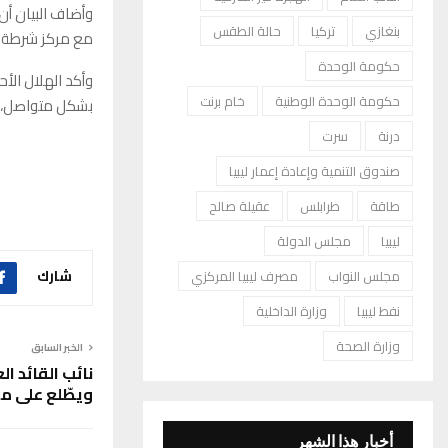
وأضاف البيان أن
بنغازي
تركيا
حالة الطقس
مع مركز شرطة ت
حكومة الوحدة
وأكد الهلال الأ
حكومة الوحدة الوطنية
خام برنت
بشكل متواصل، ف
درنة
سرت
صندوق التنمية وإعادة إعمار ليبيا
طاقة
طرابلس
عقيلة صالح
ليبيا
مجلس الدولة
شارك
مجلس النواب
مصرف ليبيا المركزي
نفط ليبيا
وزارة الداخلية
وزارة الصحة
الخبر السابق
ويطّلع على م
أخبار هذا الشهر