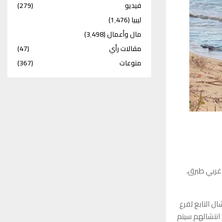
فيديو
(279)
ليبيا
(1٬476)
مال وأعمال
(3٬498)
مقالات رأي
(47)
منوعات
(367)
 غربي طبرق،
ل التابع لفرع
 انتشالهم سيتم