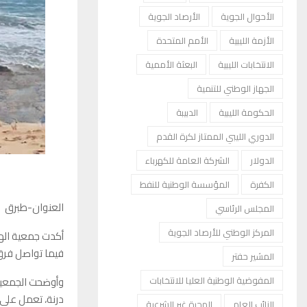
الأحوال الجوية
الأرصاد الجوية
الأزمة الليبية
الأمم المتحدة
الانتخابات الليبية
البعثة الأممية
الجهاز الوطني للتنمية
الحكومة الليبية
الدبيبة
الدوري الليبي الممتاز لكرة القدم
الدولار
الشركة العامة للكهرباء
الكفرة
المؤسسة الوطنية للنفط
العنوان-طبرق
المجلس الرئاسي
المركز الوطني للأرصاد الجوية
أكدت جمعية الهل
فيما تواصل فرق 
المشير حفتر
وأوضحت الجمعية 
المفوضية الوطنية العليا للانتخابات
درنة، تعمل على 
النائب العام
الهجرة غير الشرعية