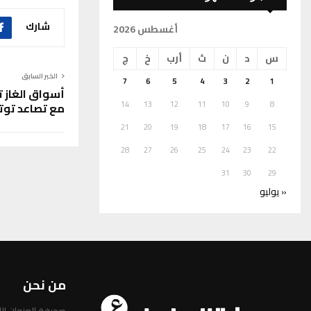
شارك
أغسطس 2026
س
د
ن
ث
أرب
خ
ج
الخبر السابق
7
6
5
4
3
2
1
14
13
12
11
10
9
8
مع تصاعد توت
21
20
19
18
17
16
15
28
27
26
25
24
23
22
31
30
29
« يوليو
من نحن