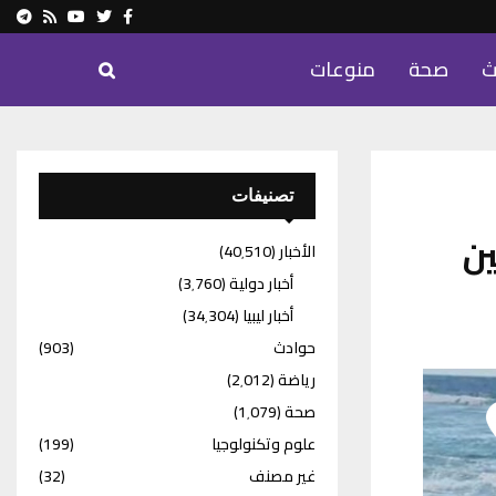
ram
Youtube
Rss
Twitter
Facebook
ث
صحة
منوعات
تصنيفات
ين
الأخبار
(40٬510)
أخبار دولية
(3٬760)
أخبار ليبيا
(34٬304)
حوادث
(903)
رياضة
(2٬012)
صحة
(1٬079)
علوم وتكنولوجيا
(199)
غير مصنف
(32)