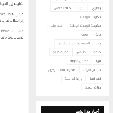
نقلهم إلى الجهات
بنغازي
تركيا
حالة الطقس
حكومة الوحدة
إثر انقلاب قارب ق
حكومة الوحدة الوطنية
خام برنت
وأشارت المنظمة 
درنة
سرت
مساء يوم 5 فبراير، وانقلب بعد نحو ست ساعات نتيجة تسرب المياه داخله.
صندوق التنمية وإعادة إعمار ليبيا
طاقة
طرابلس
عقيلة صالح
ليبيا
مجلس الدولة
مجلس النواب
مصرف ليبيا المركزي
نفط ليبيا
وزارة الداخلية
وزارة الصحة
أخبار هذا الشهر