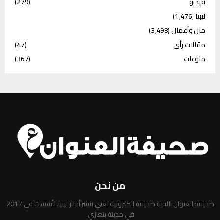
فيديو
(279)
ليبيا
(1٬476)
مال وأعمال
(3٬498)
مقالات رأي
(47)
منوعات
(367)
من نحن
صحيفة العنوان الليبية صحيفة إلكترونية تعني بنشر أخبار ليبيا. تأسست في 2017
في مدينة بنغازي.