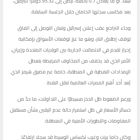
سنتًا، أو ما يعادل 0.7 بالمئة، ليصل إلى 95.32 دولارًا للبرميل،
بعد مكاسب سجلها الخامان خلال الجلسة السابقة.
وجاء التراجع عقب إعلان إسرائيل ولبنان التوصل إلى اتفاق
لوقف إطلاق النار، وهو ما عزز توقعات الأسواق بإمكانية
إحراز تقدم في الاتصالات الجارية بين الولايات المتحدة وإيران،
الأمر الذي قد يخفف من المخاوف المرتبطة بتعطل
الإمدادات النفطية في المنطقة، خاصة عبر مضيق هرمز الذي
يُعد أحد أهم الممرات العالمية لنقل النفط.
ورغم الضغوط ظل الحذر مسيطرًا على التداولات، ما حدّ من
خسائر الأسعار في ظل استمرار حالة عدم اليقين بشأن مستقبل
المفاوضات والتطورات الأمنية في المنطقة.
وكان خاما برنت وغرب تكساس الوسيط قد سجلا ارتفاعًا