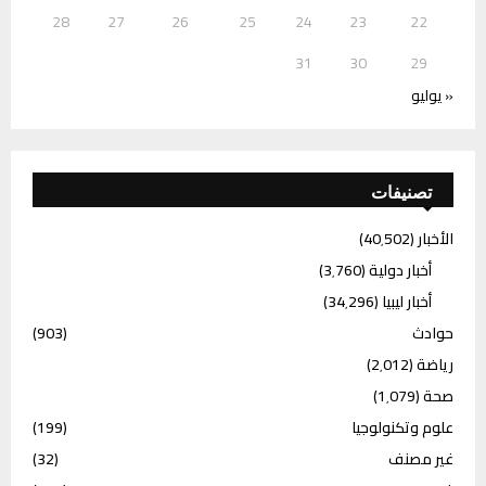
28
27
26
25
24
23
22
31
30
29
« يوليو
تصنيفات
الأخبار
(40٬502)
أخبار دولية
(3٬760)
أخبار ليبيا
(34٬296)
حوادث
(903)
رياضة
(2٬012)
صحة
(1٬079)
علوم وتكنولوجيا
(199)
غير مصنف
(32)