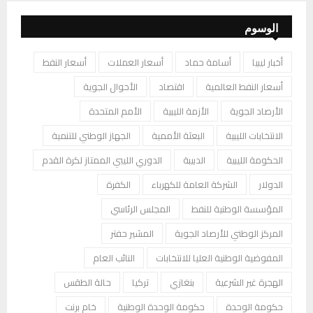
الوسوم
أخبار ليبيا
أسامة حماد
أسعار العملات
أسعار النفط
أسعار النفط العالمية
اقتصاد
الأحوال الجوية
الأرصاد الجوية
الأزمة الليبية
الأمم المتحدة
الانتخابات الليبية
البعثة الأممية
الجهاز الوطني للتنمية
الحكومة الليبية
الدبيبة
الدوري الليبي الممتاز لكرة القدم
الدولار
الشركة العامة للكهرباء
الكفرة
المؤسسة الوطنية للنفط
المجلس الرئاسي
المركز الوطني للأرصاد الجوية
المشير حفتر
المفوضية الوطنية العليا للانتخابات
النائب العام
الهجرة غير الشرعية
بنغازي
تركيا
حالة الطقس
حكومة الوحدة
حكومة الوحدة الوطنية
خام برنت