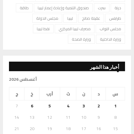
درنة
سرت
صندوق التنمية وإعادة إعمار ليبيا
طاقة
طرابلس
عقيلة صالح
ليبيا
مجلس الدولة
مجلس النواب
مصرف ليبيا المركزي
نفط ليبيا
وزارة الداخلية
وزارة الصحة
أخبار هذا الشهر
أغسطس 2026
س
د
ن
ث
أرب
خ
ج
7
6
5
4
3
2
1
14
13
12
11
10
9
8
21
20
19
18
17
16
15