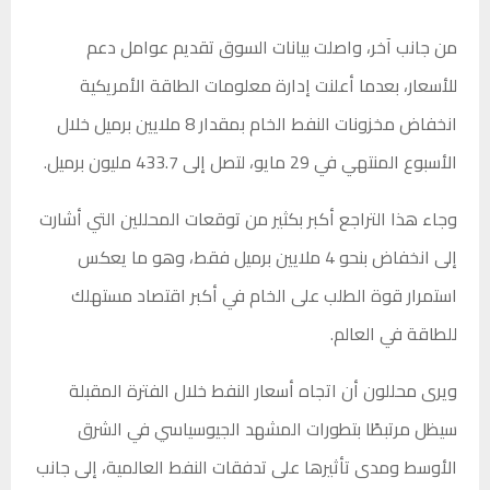
من جانب آخر، واصلت بيانات السوق تقديم عوامل دعم
للأسعار، بعدما أعلنت إدارة معلومات الطاقة الأمريكية
انخفاض مخزونات النفط الخام بمقدار 8 ملايين برميل خلال
الأسبوع المنتهي في 29 مايو، لتصل إلى 433.7 مليون برميل.
وجاء هذا التراجع أكبر بكثير من توقعات المحللين التي أشارت
إلى انخفاض بنحو 4 ملايين برميل فقط، وهو ما يعكس
استمرار قوة الطلب على الخام في أكبر اقتصاد مستهلك
للطاقة في العالم.
ويرى محللون أن اتجاه أسعار النفط خلال الفترة المقبلة
سيظل مرتبطًا بتطورات المشهد الجيوسياسي في الشرق
الأوسط ومدى تأثيرها على تدفقات النفط العالمية، إلى جانب