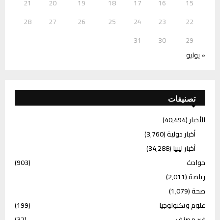
21
20
19
18
17
16
15
28
27
26
25
24
23
22
31
30
29
« يوليو
تصنيفات
الأخبار
(40٬494)
أخبار دولية
(3٬760)
أخبار ليبيا
(34٬288)
حوادث
(903)
رياضة
(2٬011)
صحة
(1٬079)
علوم وتكنولوجيا
(199)
غير مصنف
(32)