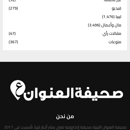
فيديو
(279)
ليبيا
(1٬476)
مال وأعمال
(3٬496)
مقالات رأي
(47)
منوعات
(367)
من نحن
صحيفة العنوان الليبية صحيفة إلكترونية تعني بنشر أخبار ليبيا. تأسست في 2017