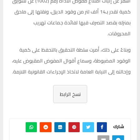
أسفر عن إثبات امتناع مفوض الأداة رقم (1002) عن تسويق
كمية تقدر بـ14 ألف لتر من وقود الديزل، ونقلها إلى ملحق
بمنزله بقصد التصرف فيها لفائدة جماعات تهريب
المحروقات.
وبناءً على ذلك، أمرت سلطة التحقيق بالتحفظ على كمية
الوقود المضبوطة، وسماع أقوال المفوض المقبوض عليه،
وإحالته إلى النيابة العامة لاتخاذ الإجراءات القانونية اللازمة.
نسخ الرابط
شارك