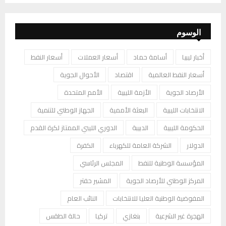
الوسوم
أخبار ليبيا
أسامة حماد
أسعار العملات
أسعار النفط
أسعار النفط العالمية
اقتصاد
الأحوال الجوية
الأرصاد الجوية
الأزمة الليبية
الأمم المتحدة
الانتخابات الليبية
البعثة الأممية
الجهاز الوطني للتنمية
الحكومة الليبية
الدبيبة
الدوري الليبي الممتاز لكرة القدم
الدولار
الشركة العامة للكهرباء
الكفرة
المؤسسة الوطنية للنفط
المجلس الرئاسي
المركز الوطني للأرصاد الجوية
المشير حفتر
المفوضية الوطنية العليا للانتخابات
النائب العام
الهجرة غير الشرعية
بنغازي
تركيا
حالة الطقس