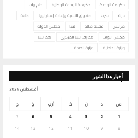
حكومة الوحدة
حكومة الوحدة الوطنية
خام برنت
درنة
سرت
صندوق التنمية وإعادة إعمار ليبيا
طاقة
طرابلس
عقيلة صالح
ليبيا
مجلس الدولة
مجلس النواب
مصرف ليبيا المركزي
نفط ليبيا
وزارة الداخلية
وزارة الصحة
أخبار هذا الشهر
أغسطس 2026
س
د
ن
ث
أرب
خ
ج
7
6
5
4
3
2
1
14
13
12
11
10
9
8