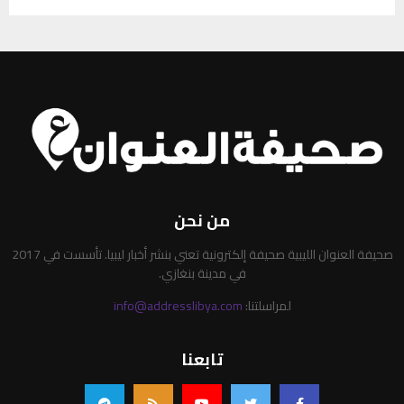
من نحن
صحيفة العنوان الليبية صحيفة إلكترونية تعني بنشر أخبار ليبيا. تأسست في 2017
في مدينة بنغازي.
لمراسلتنا:
info@addresslibya.com
تابعنا