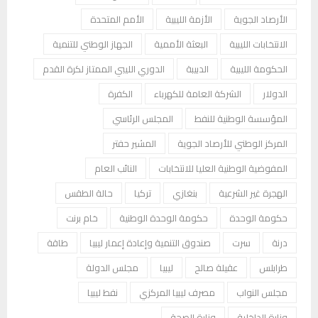
الأرصاد الجوية
الأزمة الليبية
الأمم المتحدة
الانتخابات الليبية
البعثة الأممية
الجهاز الوطني للتنمية
الحكومة الليبية
الدبيبة
الدوري الليبي الممتاز لكرة القدم
الدولار
الشركة العامة للكهرباء
الكفرة
المؤسسة الوطنية للنفط
المجلس الرئاسي
المركز الوطني للأرصاد الجوية
المشير حفتر
المفوضية الوطنية العليا للانتخابات
النائب العام
الهجرة غير الشرعية
بنغازي
تركيا
حالة الطقس
حكومة الوحدة
حكومة الوحدة الوطنية
خام برنت
درنة
سرت
صندوق التنمية وإعادة إعمار ليبيا
طاقة
طرابلس
عقيلة صالح
ليبيا
مجلس الدولة
مجلس النواب
مصرف ليبيا المركزي
نفط ليبيا
وزارة الداخلية
وزارة الصحة