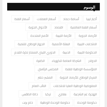
الوسوم
أخبار ليبيا
أسامة حماد
أسعار العملات
أسعار النفط
أسعار النفط العالمية
اقتصاد
الأحوال الجوية
الأرصاد الجوية
الأزمة الليبية
الأمم المتحدة
الانتخابات الليبية
البعثة الأممية
الجهاز الوطني للتنمية
الحكومة الليبية
الدبيبة
الدوري الليبي الممتاز لكرة القدم
الدولار
الشركة العامة للكهرباء
الكفرة
المؤسسة الوطنية للنفط
المجلس الرئاسي
المركز الوطني للأرصاد الجوية
المشير حفتر
المفوضية الوطنية العليا للانتخابات
النائب العام
الهجرة غير الشرعية
بنغازي
تركيا
حالة الطقس
حكومة الوحدة
حكومة الوحدة الوطنية
خام برنت