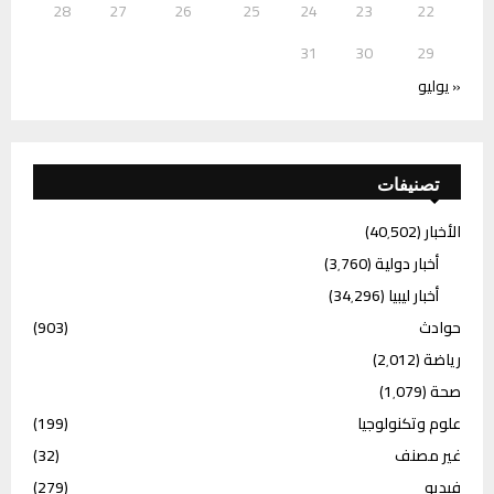
28
27
26
25
24
23
22
31
30
29
« يوليو
تصنيفات
الأخبار
(40٬502)
أخبار دولية
(3٬760)
أخبار ليبيا
(34٬296)
حوادث
(903)
رياضة
(2٬012)
صحة
(1٬079)
علوم وتكنولوجيا
(199)
غير مصنف
(32)
فيديو
(279)