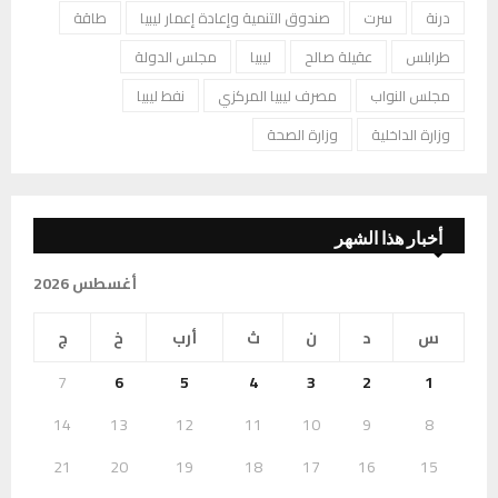
درنة
سرت
صندوق التنمية وإعادة إعمار ليبيا
طاقة
طرابلس
عقيلة صالح
ليبيا
مجلس الدولة
مجلس النواب
مصرف ليبيا المركزي
نفط ليبيا
وزارة الداخلية
وزارة الصحة
أخبار هذا الشهر
أغسطس 2026
س
د
ن
ث
أرب
خ
ج
7
6
5
4
3
2
1
14
13
12
11
10
9
8
21
20
19
18
17
16
15