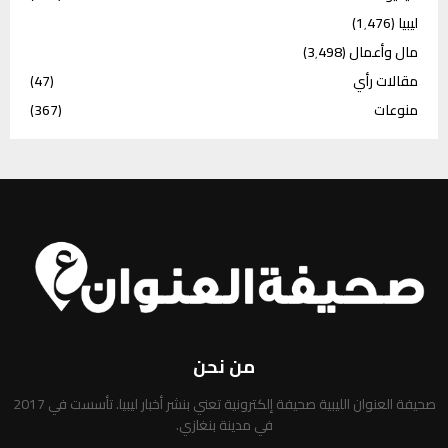
ليبيا
(1٬476)
مال وأعمال
(3٬498)
مقالات رأي
(47)
منوعات
(367)
من نحن
صحيفة العنوان الليبية صحيفة إلكترونية تعني بنشر أخبار ليبيا. تأسست في 2017
في مدينة بنغازي.