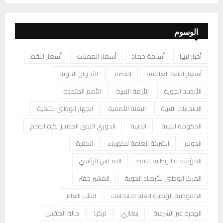
الوسوم
أخبار ليبيا
أسامة حماد
أسعار العملات
أسعار النفط
أسعار النفط العالمية
اقتصاد
الأحوال الجوية
الأرصاد الجوية
الأزمة الليبية
الأمم المتحدة
الانتخابات الليبية
البعثة الأممية
الجهاز الوطني للتنمية
الحكومة الليبية
الدبيبة
الدوري الليبي الممتاز لكرة القدم
الدولار
الشركة العامة للكهرباء
الكفرة
المؤسسة الوطنية للنفط
المجلس الرئاسي
المركز الوطني للأرصاد الجوية
المشير حفتر
المفوضية الوطنية العليا للانتخابات
النائب العام
الهجرة غير الشرعية
بنغازي
تركيا
حالة الطقس