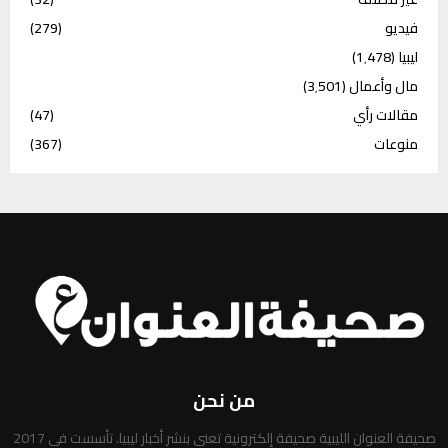
فيديو
(279)
ليبيا
(1٬478)
مال وأعمال
(3٬501)
مقالات رأي
(47)
منوعات
(367)
من نحن
صحيفة العنوان الليبية صحيفة إلكترونية تعني بنشر أخبار ليبيا. تأسست في 2017