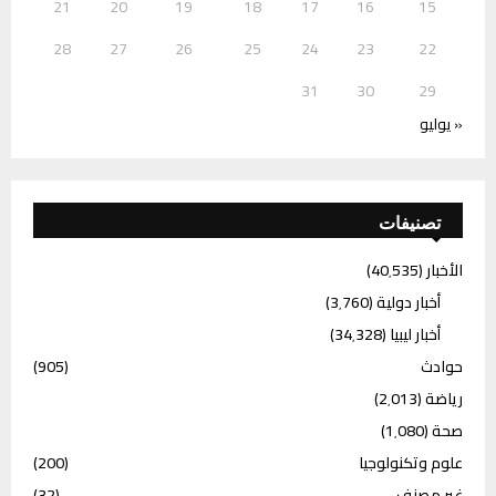
21
20
19
18
17
16
15
28
27
26
25
24
23
22
31
30
29
« يوليو
تصنيفات
الأخبار
(40٬535)
أخبار دولية
(3٬760)
أخبار ليبيا
(34٬328)
حوادث
(905)
رياضة
(2٬013)
صحة
(1٬080)
علوم وتكنولوجيا
(200)
غير مصنف
(32)