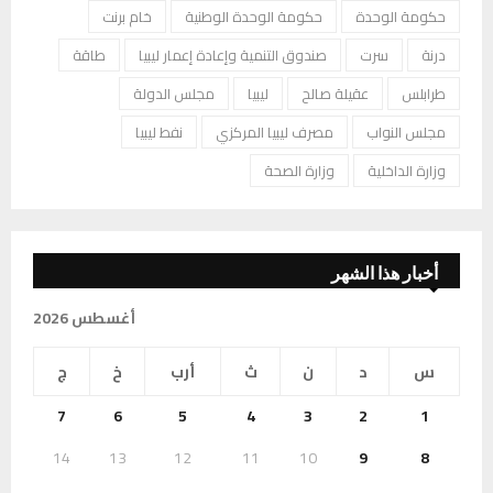
حكومة الوحدة
حكومة الوحدة الوطنية
خام برنت
درنة
سرت
صندوق التنمية وإعادة إعمار ليبيا
طاقة
طرابلس
عقيلة صالح
ليبيا
مجلس الدولة
مجلس النواب
مصرف ليبيا المركزي
نفط ليبيا
وزارة الداخلية
وزارة الصحة
أخبار هذا الشهر
أغسطس 2026
س
د
ن
ث
أرب
خ
ج
7
6
5
4
3
2
1
14
13
12
11
10
9
8