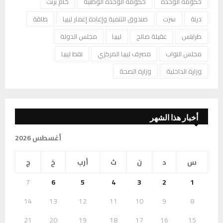
حكومة الوحدة
حكومة الوحدة الوطنية
خام برنت
درنة
سرت
صندوق التنمية وإعادة إعمار ليبيا
طاقة
طرابلس
عقيلة صالح
ليبيا
مجلس الدولة
مجلس النواب
مصرف ليبيا المركزي
نفط ليبيا
وزارة الداخلية
وزارة الصحة
أخبار هذا الشهر
أغسطس 2026
س
د
ن
ث
أرب
خ
ج
7
6
5
4
3
2
1
14
13
12
11
10
9
8
21
20
19
18
17
16
15