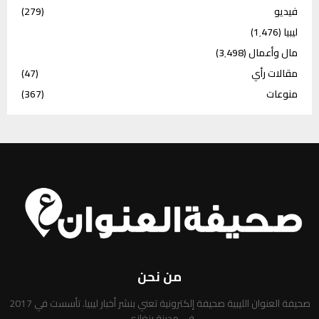
فيديو
(279)
ليبيا
(1٬476)
مال وأعمال
(3٬498)
مقالات رأي
(47)
منوعات
(367)
من نحن
صحيفة العنوان الليبية صحيفة إلكترونية تعني بنشر أخبار ليبيا. تأسست في 2017
في مدينة بنغازي.