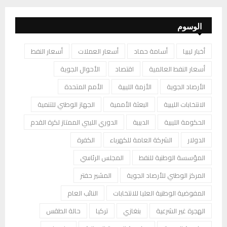
الوسوم
أخبار ليبيا
أسامة حماد
أسعار العملات
أسعار النفط
أسعار النفط العالمية
اقتصاد
الأحوال الجوية
الأرصاد الجوية
الأزمة الليبية
الأمم المتحدة
الانتخابات الليبية
البعثة الأممية
الجهاز الوطني للتنمية
الحكومة الليبية
الدبيبة
الدوري الليبي الممتاز لكرة القدم
الدولار
الشركة العامة للكهرباء
الكفرة
المؤسسة الوطنية للنفط
المجلس الرئاسي
المركز الوطني للأرصاد الجوية
المشير حفتر
المفوضية الوطنية العليا للانتخابات
النائب العام
الهجرة غير الشرعية
بنغازي
تركيا
حالة الطقس