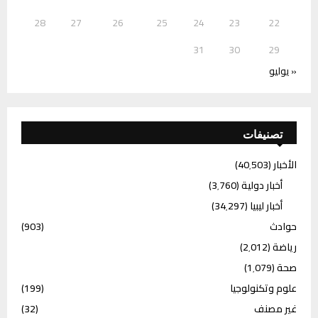
28
27
26
25
24
23
22
31
30
29
« يوليو
تصنيفات
الأخبار
(40٬503)
أخبار دولية
(3٬760)
أخبار ليبيا
(34٬297)
حوادث
(903)
رياضة
(2٬012)
صحة
(1٬079)
علوم وتكنولوجيا
(199)
غير مصنف
(32)