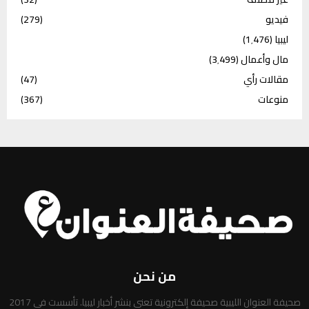
فيديو
(279)
ليبيا
(1٬476)
مال وأعمال
(3٬499)
مقالات رأي
(47)
منوعات
(367)
من نحن
صحيفة العنوان الليبية صحيفة إلكترونية تعني بنشر أخبار ليبيا. تأسست في 2017