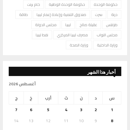
حكومة الوحدة
حكومة الوحدة الوطنية
خام برنت
درنة
سرت
صندوق التنمية وإعادة إعمار ليبيا
طاقة
طرابلس
عقيلة صالح
ليبيا
مجلس الدولة
مجلس النواب
مصرف ليبيا المركزي
نفط ليبيا
وزارة الداخلية
وزارة الصحة
أخبار هذا الشهر
أغسطس 2026
س
د
ن
ث
أرب
خ
ج
7
6
5
4
3
2
1
14
13
12
11
10
9
8