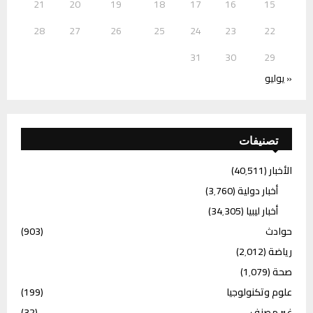
21
20
19
18
17
16
15
28
27
26
25
24
23
22
31
30
29
« يوليو
تصنيفات
الأخبار
(40٬511)
أخبار دولية
(3٬760)
أخبار ليبيا
(34٬305)
حوادث
(903)
رياضة
(2٬012)
صحة
(1٬079)
علوم وتكنولوجيا
(199)
غير مصنف
(32)