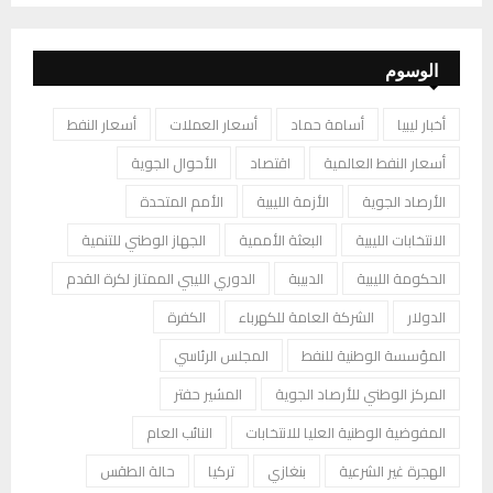
الوسوم
أخبار ليبيا
أسامة حماد
أسعار العملات
أسعار النفط
أسعار النفط العالمية
اقتصاد
الأحوال الجوية
الأرصاد الجوية
الأزمة الليبية
الأمم المتحدة
الانتخابات الليبية
البعثة الأممية
الجهاز الوطني للتنمية
الحكومة الليبية
الدبيبة
الدوري الليبي الممتاز لكرة القدم
الدولار
الشركة العامة للكهرباء
الكفرة
المؤسسة الوطنية للنفط
المجلس الرئاسي
المركز الوطني للأرصاد الجوية
المشير حفتر
المفوضية الوطنية العليا للانتخابات
النائب العام
الهجرة غير الشرعية
بنغازي
تركيا
حالة الطقس