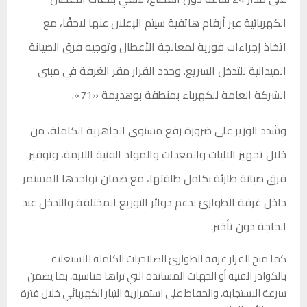
الكهربائية عبر أرقام هاتفية سيتم الإعلان عنها لاحقًا، مع
اتخاذ إجراءات فورية لمعالجة الأعطال وتوجيه فرق الصيانة
الميدانية للتدخل السريع. وحدد القرار مقر الغرفة في مبنى
الشركة العامة للكهرباء بمنطقة بوهديمة «71».
وشدد الوزير على ضرورة رفع مستوى الجاهزية الكاملة، من
خلال تجهيز الآليات والمعدات والمواد الفنية اللازمة، وتوفير
فرق صيانة طارئة بكامل طاقتها، مع ضمان تواجدها المستمر
داخل غرفة الطوارئ لدعم دوائر التوزيع المختلفة والتدخل عند
الحاجة دون تأخير.
كما منح القرار غرفة الطوارئ الصلاحيات الكاملة للاستعانة
بالكوادر الفنية أو الجهات المساندة التي تراها مناسبة، بما يضمن
سرعة الاستجابة، والحفاظ على استمرارية التيار الكهربائي خلال فترة