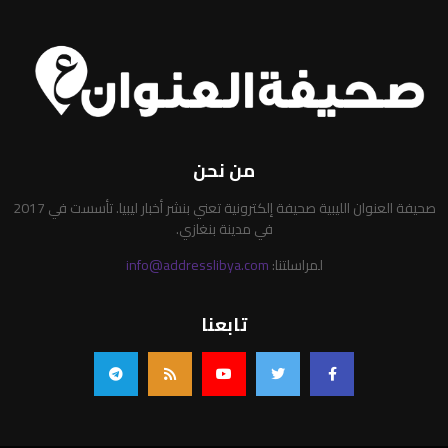
من نحن
صحيفة العنوان الليبية صحيفة إلكترونية تعني بنشر أخبار ليبيا. تأسست في 2017
في مدينة بنغازي.
لمراسلتنا:
info@addresslibya.com
تابعنا