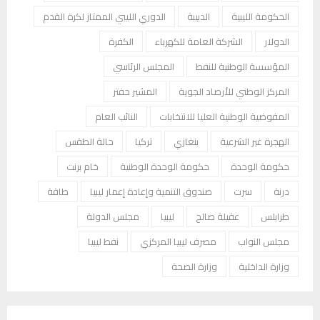
الحكومة الليبية
الدبيبة
الدوري الليبي الممتاز لكرة القدم
الدولار
الشركة العامة للكهرباء
الكفرة
المؤسسة الوطنية للنفط
المجلس الرئاسي
المركز الوطني للأرصاد الجوية
المشير حفتر
المفوضية الوطنية العليا للانتخابات
النائب العام
الهجرة غير الشرعية
بنغازي
تركيا
حالة الطقس
حكومة الوحدة
حكومة الوحدة الوطنية
خام برنت
درنة
سرت
صندوق التنمية وإعادة إعمار ليبيا
طاقة
طرابلس
عقيلة صالح
ليبيا
مجلس الدولة
مجلس النواب
مصرف ليبيا المركزي
نفط ليبيا
وزارة الداخلية
وزارة الصحة