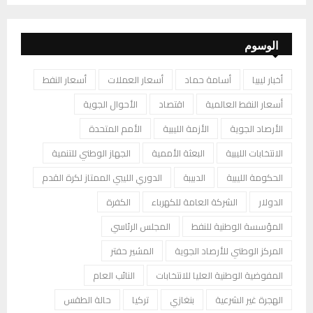
الوسوم
أخبار ليبيا
أسامة حماد
أسعار العملات
أسعار النفط
أسعار النفط العالمية
اقتصاد
الأحوال الجوية
الأرصاد الجوية
الأزمة الليبية
الأمم المتحدة
الانتخابات الليبية
البعثة الأممية
الجهاز الوطني للتنمية
الحكومة الليبية
الدبيبة
الدوري الليبي الممتاز لكرة القدم
الدولار
الشركة العامة للكهرباء
الكفرة
المؤسسة الوطنية للنفط
المجلس الرئاسي
المركز الوطني للأرصاد الجوية
المشير حفتر
المفوضية الوطنية العليا للانتخابات
النائب العام
الهجرة غير الشرعية
بنغازي
تركيا
حالة الطقس