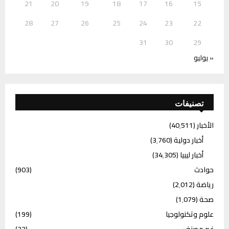
21
20
19
18
17
16
15
28
27
26
25
24
23
22
31
30
29
« يوليو
تصنيفات
الأخبار
(40٬511)
أخبار دولية
(3٬760)
أخبار ليبيا
(34٬305)
حوادث
(903)
رياضة
(2٬012)
صحة
(1٬079)
علوم وتكنولوجيا
(199)
غير مصنف
(32)