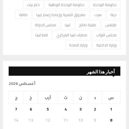
حكومة الوحدة
حكومة الوحدة الوطنية
خام برنت
درنة
سرت
صندوق التنمية وإعادة إعمار ليبيا
طاقة
طرابلس
عقيلة صالح
ليبيا
مجلس الدولة
مجلس النواب
مصرف ليبيا المركزي
نفط ليبيا
وزارة الداخلية
وزارة الصحة
أخبار هذا الشهر
أغسطس 2026
س
د
ن
ث
أرب
خ
ج
7
6
5
4
3
2
1
14
13
12
11
10
9
8