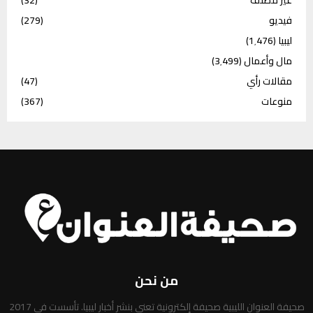
فيديو
(279)
ليبيا
(1٬476)
مال وأعمال
(3٬499)
مقالات رأي
(47)
منوعات
(367)
من نحن
صحيفة العنوان الليبية صحيفة إلكترونية تعني بنشر أخبار ليبيا. تأسست في 2017