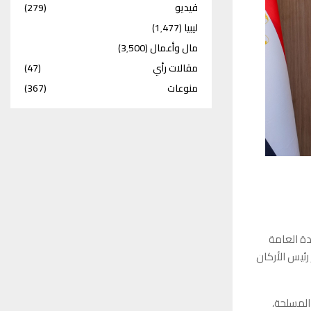
فيديو
(279)
ليبيا
(1٬477)
مال وأعمال
(3٬500)
مقالات رأي
(47)
منوعات
(367)
ادة العامة
رئيس الأركان
المسلحة،