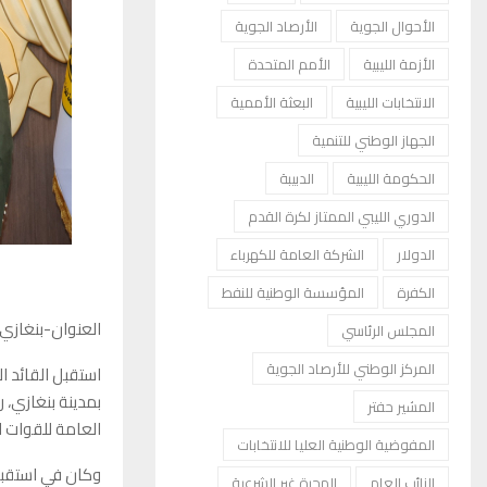
الأحوال الجوية
الأرصاد الجوية
الأزمة الليبية
الأمم المتحدة
الانتخابات الليبية
البعثة الأممية
الجهاز الوطني للتنمية
الحكومة الليبية
الدبيبة
الدوري الليبي الممتاز لكرة القدم
الدولار
الشركة العامة للكهرباء
الكفرة
المؤسسة الوطنية للنفط
العنوان-بنغازي
المجلس الرئاسي
المركز الوطني للأرصاد الجوية
استقبل القائد ال
بمدينة بنغازي، 
المشير حفتر
العامة للقوات ا
المفوضية الوطنية العليا للانتخابات
وكان في استقبال
النائب العام
الهجرة غير الشرعية