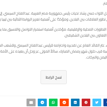
ر.
قل اللواء حسن رشاد تحيات رئيس جمهورية مصر العربية، عبدالفتاح السيسي، إلى 
ور العلاقات بين البلدين، ومؤكدًا على أهمية تعزيز الروابط الثنائية بين ليبيا 
التطورات المحلية والإقليمية، مؤكدين أهمية استمرار التواصل والتنسيق بما ي
التعاون بين البلدين الشقيقين.
، عبّر القائد العام عن تقديره واحترامه للرئيس عبدالفتاح السيسي وللشعب ال
بة قرب حلول شهر رمضان المبارك، سائلاً المولى عز وجل أن يعيده على الأمة 
اليمن والبركات.
نسخ الرابط