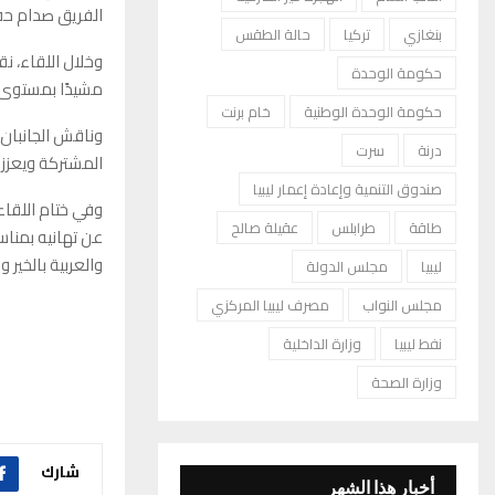
الفريق صدام حفت
بنغازي
تركيا
حالة الطقس
وخلال اللقاء، ن
حكومة الوحدة
مشيدًا بمستوى تط
حكومة الوحدة الوطنية
خام برنت
وناقش الجانبان 
درنة
سرت
المشتركة ويعزز 
صندوق التنمية وإعادة إعمار ليبيا
وفي ختام اللقاء
طاقة
طرابلس
عقيلة صالح
عن تهانيه بمناس
والعربية بالخير و
ليبيا
مجلس الدولة
مجلس النواب
مصرف ليبيا المركزي
نفط ليبيا
وزارة الداخلية
وزارة الصحة
شارك
أخبار هذا الشهر