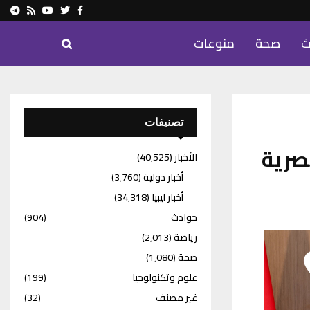
ram
Youtube
Rss
Twitter
Facebook
ث
صحة
منوعات
تصنيفات
صرية
الأخبار
(40٬525)
أخبار دولية
(3٬760)
أخبار ليبيا
(34٬318)
حوادث
(904)
رياضة
(2٬013)
صحة
(1٬080)
علوم وتكنولوجيا
(199)
غير مصنف
(32)