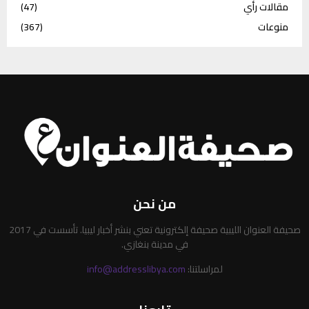
مقالات رأي
(47)
منوعات
(367)
من نحن
صحيفة العنوان الليبية صحيفة إلكترونية تعني بنشر أخبار ليبيا. تأسست في 2017
في مدينة بنغازي.
لمراسلتنا:
info@addresslibya.com