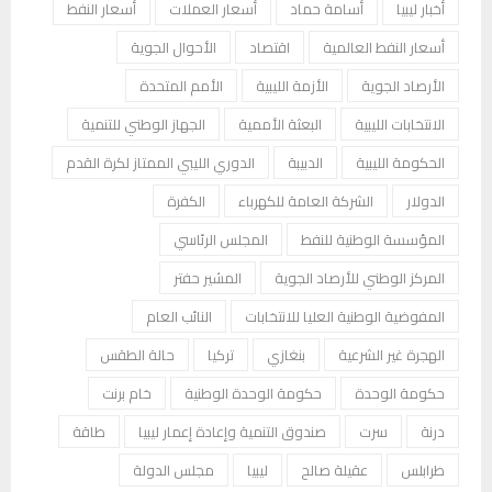
أخبار ليبيا
أسامة حماد
أسعار العملات
أسعار النفط
أسعار النفط العالمية
اقتصاد
الأحوال الجوية
الأرصاد الجوية
الأزمة الليبية
الأمم المتحدة
الانتخابات الليبية
البعثة الأممية
الجهاز الوطني للتنمية
الحكومة الليبية
الدبيبة
الدوري الليبي الممتاز لكرة القدم
الدولار
الشركة العامة للكهرباء
الكفرة
المؤسسة الوطنية للنفط
المجلس الرئاسي
المركز الوطني للأرصاد الجوية
المشير حفتر
المفوضية الوطنية العليا للانتخابات
النائب العام
الهجرة غير الشرعية
بنغازي
تركيا
حالة الطقس
حكومة الوحدة
حكومة الوحدة الوطنية
خام برنت
درنة
سرت
صندوق التنمية وإعادة إعمار ليبيا
طاقة
طرابلس
عقيلة صالح
ليبيا
مجلس الدولة