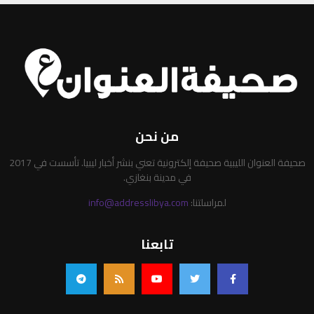
من نحن
صحيفة العنوان الليبية صحيفة إلكترونية تعني بنشر أخبار ليبيا. تأسست في 2017
في مدينة بنغازي.
لمراسلتنا:
info@addresslibya.com
تابعنا