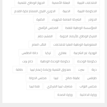
الانتخابات الليبية
البعثة الأممية
الجهاز الوطني للتنمية
الحكومة الليبية
الدبيبة
الدوري الليبي الممتاز لكرة القدم
الدولار
الشركة العامة للكهرباء
الكفرة
المؤسسة الوطنية للنفط
المجلس الرئاسي
المركز الوطني للأرصاد الجوية
المشير حفتر
المفوضية الوطنية العليا للانتخابات
النائب العام
الهجرة غير الشرعية
بنغازي
تركيا
حالة الطقس
حكومة الوحدة
حكومة الوحدة الوطنية
خام برنت
درنة
سرت
صندوق التنمية وإعادة إعمار ليبيا
طاقة
طرابلس
عقيلة صالح
ليبيا
مجلس الدولة
مجلس النواب
مصرف ليبيا المركزي
نفط ليبيا
وزارة الداخلية
وزارة الصحة