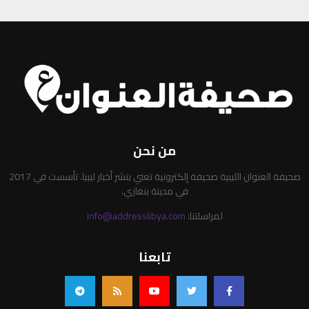
من نحن
صحيفة العنوان الليبية صحيفة إلكترونية تعني بنشر أخبار ليبيا. تأسست في 2017
في مدينة بنغازي.
لمراسلتنا:
info@addresslibya.com
تابعنا