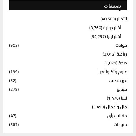
تصنيفات
الأخبار
(40٬503)
أخبار دولية
(3٬760)
أخبار ليبيا
(34٬297)
حوادث
(903)
رياضة
(2٬012)
صحة
(1٬079)
علوم وتكنولوجيا
(199)
غير مصنف
(32)
فيديو
(279)
ليبيا
(1٬476)
مال وأعمال
(3٬498)
مقالات رأي
(47)
منوعات
(367)