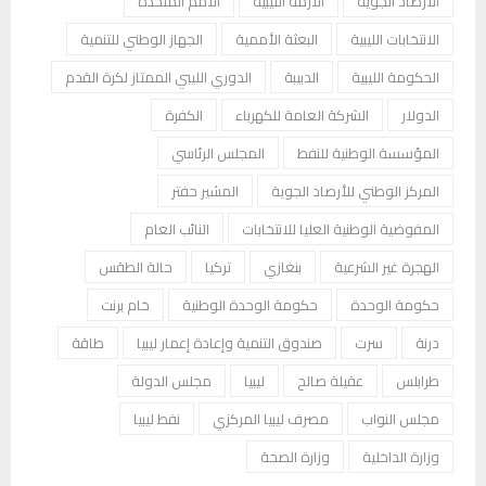
الأرصاد الجوية
الأزمة الليبية
الأمم المتحدة
الانتخابات الليبية
البعثة الأممية
الجهاز الوطني للتنمية
الحكومة الليبية
الدبيبة
الدوري الليبي الممتاز لكرة القدم
الدولار
الشركة العامة للكهرباء
الكفرة
المؤسسة الوطنية للنفط
المجلس الرئاسي
المركز الوطني للأرصاد الجوية
المشير حفتر
المفوضية الوطنية العليا للانتخابات
النائب العام
الهجرة غير الشرعية
بنغازي
تركيا
حالة الطقس
حكومة الوحدة
حكومة الوحدة الوطنية
خام برنت
درنة
سرت
صندوق التنمية وإعادة إعمار ليبيا
طاقة
طرابلس
عقيلة صالح
ليبيا
مجلس الدولة
مجلس النواب
مصرف ليبيا المركزي
نفط ليبيا
وزارة الداخلية
وزارة الصحة