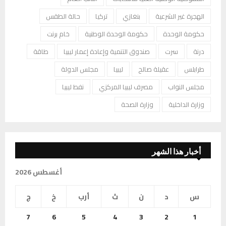
الهجرة غير الشرعية
بنغازي
تركيا
حالة الطقس
حكومة الوحدة
حكومة الوحدة الوطنية
خام برنت
درنة
سرت
صندوق التنمية وإعادة إعمار ليبيا
طاقة
طرابلس
عقيلة صالح
ليبيا
مجلس الدولة
مجلس النواب
مصرف ليبيا المركزي
نفط ليبيا
وزارة الداخلية
وزارة الصحة
أخبار هذا الشهر
أغسطس 2026
س
د
ن
ث
أرب
خ
ج
7
6
5
4
3
2
1