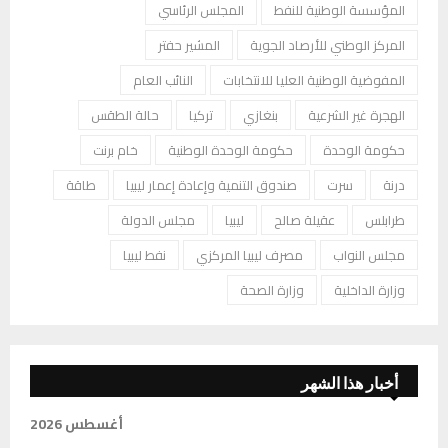
المؤسسة الوطنية للنفط
المجلس الرئاسي
المركز الوطني للأرصاد الجوية
المشير حفتر
المفوضية الوطنية العليا للانتخابات
النائب العام
الهجرة غير الشرعية
بنغازي
تركيا
حالة الطقس
حكومة الوحدة
حكومة الوحدة الوطنية
خام برنت
درنة
سرت
صندوق التنمية وإعادة إعمار ليبيا
طاقة
طرابلس
عقيلة صالح
ليبيا
مجلس الدولة
مجلس النواب
مصرف ليبيا المركزي
نفط ليبيا
وزارة الداخلية
وزارة الصحة
أخبار هذا الشهر
أغسطس 2026