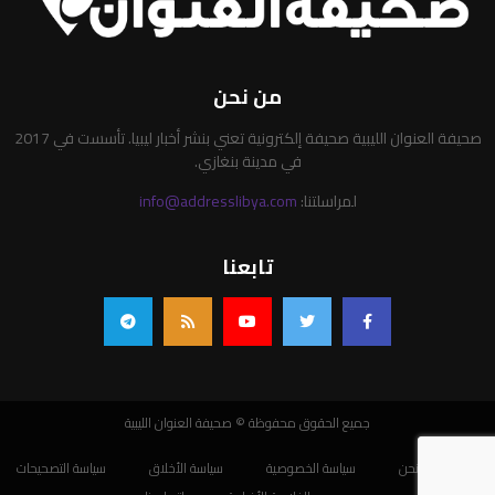
من نحن
صحيفة العنوان الليبية صحيفة إلكترونية تعني بنشر أخبار ليبيا. تأسست في 2017
في مدينة بنغازي.
لمراسلتنا:
info@addresslibya.com
تابعنا
جميع الحقوق محفوظة © صحيفة العنوان الليبية
من نحن
سياسة الخصوصية
سياسة الأخلاق
سياسة التصحيحات