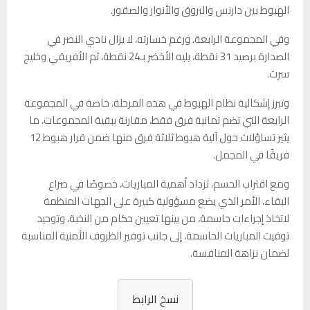
الهبوط بين دارنس والبروق والأنوار والصقور.
وفي المجموعة الرابعة، ورغم خسارته، لا يزال نادي النصر في
الصدارة برصيد 31 نقطة، يليه الأخضر بـ24 نقطة، ثم الأفريقي وخليج
سرت.
وتبرز إشكالية نظام الهبوط في هذه المرحلة، خاصة في المجموعة
الرابعة التي تضم ثمانية فرق فقط، مقارنة ببقية المجموعات، ما
يثير تساؤلات حول آلية هبوط ثلاثة فرق منها ضمن قرار هبوط 12
فريقًا في المجمل.
ومع اقتراب الحسم، تزداد أهمية المباريات، خصوصًا في صراع
البقاء، الأمر الذي يضع مسؤولية كبيرة على الجهات المنظمة
لاتخاذ إجراءات حاسمة، من بينها تعيين حكام من النخبة، وتوحيد
توقيت المباريات الحاسمة، إلى جانب توفير الظروف الأمنية المناسبة
لضمان نزاهة المنافسة.
نسخ الرابط