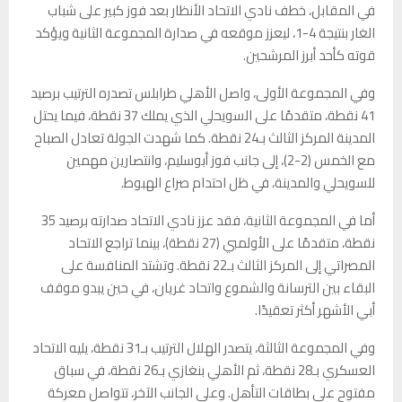
في المقابل، خطف نادي الاتحاد الأنظار بعد فوز كبير على شباب
الغار بنتيجة 4-1، ليعزز موقعه في صدارة المجموعة الثانية ويؤكد
قوته كأحد أبرز المرشحين.
وفي المجموعة الأولى، واصل الأهلي طرابلس تصدره الترتيب برصيد
41 نقطة، متقدمًا على السويحلي الذي يملك 37 نقطة، فيما يحتل
المدينة المركز الثالث بـ24 نقطة. كما شهدت الجولة تعادل الصباح
مع الخمس (2-2)، إلى جانب فوز أبوسليم، وانتصارين مهمين
للسويحلي والمدينة، في ظل احتدام صراع الهبوط.
أما في المجموعة الثانية، فقد عزز نادي الاتحاد صدارته برصيد 35
نقطة، متقدمًا على الأولمبي (27 نقطة)، بينما تراجع الاتحاد
المصراتي إلى المركز الثالث بـ22 نقطة. وتشتد المنافسة على
البقاء بين الترسانة والشموع واتحاد غريان، في حين يبدو موقف
أبي الأشهر أكثر تعقيدًا.
وفي المجموعة الثالثة، يتصدر الهلال الترتيب بـ31 نقطة، يليه الاتحاد
العسكري بـ28 نقطة، ثم الأهلي بنغازي بـ26 نقطة، في سباق
مفتوح على بطاقات التأهل. وعلى الجانب الآخر، تتواصل معركة