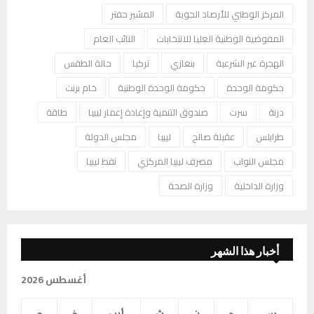
المركز الوطني للأرصاد الجوية
المشير حفتر
المفوضية الوطنية العليا للانتخابات
النائب العام
الهجرة غير الشرعية
بنغازي
تركيا
حالة الطقس
حكومة الوحدة
حكومة الوحدة الوطنية
خام برنت
درنة
سرت
صندوق التنمية وإعادة إعمار ليبيا
طاقة
طرابلس
عقيلة صالح
ليبيا
مجلس الدولة
مجلس النواب
مصرف ليبيا المركزي
نفط ليبيا
وزارة الداخلية
وزارة الصحة
أخبار هذا الشهر
أغسطس 2026
س
د
ن
ث
أرب
خ
ج