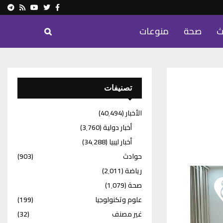
ram
Youtube
Rss
Twitter
Facebook
ث
صحة
منوعات
تصنيفات
الأخبار
(40٬494)
أخبار دولية
(3٬760)
أخبار ليبيا
(34٬288)
حوادث
(903)
رياضة
(2٬011)
صحة
(1٬079)
علوم وتكنولوجيا
(199)
غير مصنف
(32)