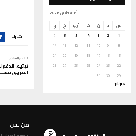
أغسطس 2026
س
د
ن
ث
أرب
خ
ج
شارك
7
6
5
4
3
2
1
14
13
12
11
10
9
8
21
20
19
18
17
16
15
الخبر السابق
تيتيه: الدفع ن
28
27
26
25
24
23
22
الطريق مستم
31
30
29
« يوليو
من نحن