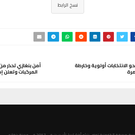
نسخ الرابط
حو الانتخابات أولوية وخارطة
أمن بنغازي تحذر من
رة
المركبات وتعلن إج