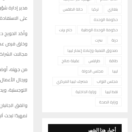
مدير إدارة شؤو
بنغازي
تركيا
حالة الطقس
على الاستفادة 
حكومة الوحدة
حكومة الوحدة الوطنية
خام برنت
وأكد الحويج دع
درنة
سرت
وخلق فرص عمل، 
صندوق التنمية وإعادة إعمار ليبيا
مجالات الشراكة
طاقة
طرابلس
عقيلة صالح
من جهته، أوضح
ليبيا
مجلس الدولة
ورجال الأعمال،
مجلس النواب
مصرف ليبيا المركزي
اللوجستية، ويدع
نفط ليبيا
وزارة الداخلية
وزارة الصحة
واتفق الجانبان
تمهيدًا لبحث آل
أخبار هذا الشهر