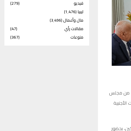
فيديو
(279)
ليبيا
(1٬476)
مال وأعمال
(3٬496)
مقالات رأي
(47)
منوعات
(367)
مًا من مجلس
الأجنبية
ين، بحضور