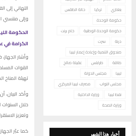
التهاني إلى الق
بنغازي
تركيا
حالة الطقس
وإلى منتسبي ال
حكومة الوحدة
حكومة الوحدة الوطنية
خام برنت
الحكومة الليب
درنة
سرت
الكرامة في عامها الـ 12.. ترسيخ ا
صندوق التنمية وإعادة إعمار ليبيا
وأشار الجهاز، 
طاقة
طرابلس
عقيلة صالح
القوات المسلح
ليبيا
مجلس الدولة
تهيئة المناخ ا
مجلس النواب
مصرف ليبيا المركزي
وأكد البيان، أ
نفط ليبيا
وزارة الداخلية
خلال السنوات ال
وزارة الصحة
وتعزيز الاستقرا
كما عبّر الجهاز
أخبار هذا الشهر