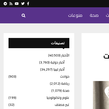
ram
Youtube
Rss
Twitter
Facebook
ث
صحة
منوعات
تصنيفات
ت
الأخبار
(40٬503)
أخبار دولية
(3٬760)
أخبار ليبيا
(34٬297)
حوادث
(903)
رياضة
(2٬012)
صحة
(1٬079)
علوم وتكنولوجيا
(199)
غير مصنف
(32)