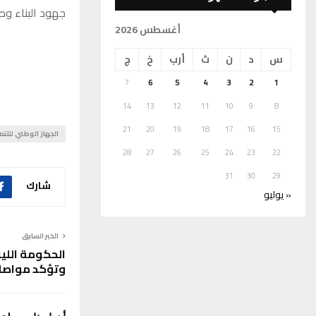
جهود البناء وص
أغسطس 2026
س
د
ن
ث
أرب
خ
ج
7
6
5
4
3
2
1
14
13
12
11
10
9
8
21
20
19
18
17
16
15
الجهاز الوطني للتنم
28
27
26
25
24
23
22
31
30
29
شارك
« يوليو
الخبر السابق
الحكومة اللي
وتؤكد مواصلة 