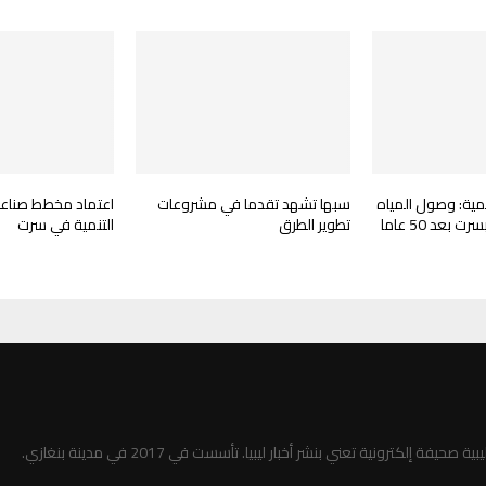
نمية: وصول المياه
سبها تشهد تقدما في مشروعات
اعتماد مخطط صناعي
إلى خزان السبعة بسرت بعد 50 عاما
تطوير الطرق
التنمية في سرت
صحيفة إلكترونية تعني بنشر أخبار ليبيا. تأسست في 2017 في مدينة بنغازي.