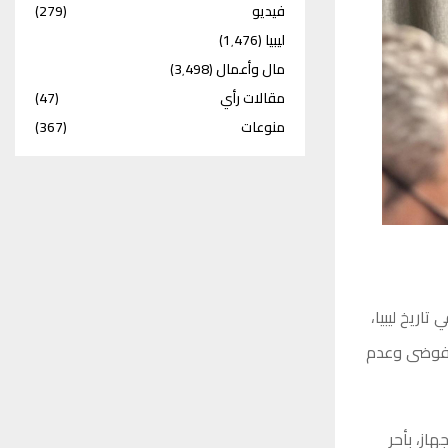
فيديو
(279)
ليبيا
(1٬476)
مال وأعمال
(3٬498)
مقالات رأي
(47)
منوعات
(367)
اريخ ليبيا،
الفوضى وعدم
از، بأحر