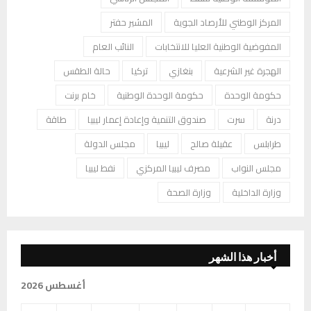
المركز الوطني للأرصاد الجوية
المشير حفتر
المفوضية الوطنية العليا للانتخابات
النائب العام
الهجرة غير الشرعية
بنغازي
تركيا
حالة الطقس
حكومة الوحدة
حكومة الوحدة الوطنية
خام برنت
درنة
سرت
صندوق التنمية وإعادة إعمار ليبيا
طاقة
طرابلس
عقيلة صالح
ليبيا
مجلس الدولة
مجلس النواب
مصرف ليبيا المركزي
نفط ليبيا
وزارة الداخلية
وزارة الصحة
أخبار هذا الشهر
أغسطس 2026