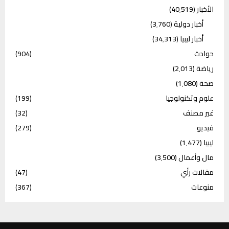
الأخبار
(40٬519)
أخبار دولية
(3٬760)
أخبار ليبيا
(34٬313)
حوادث
(904)
رياضة
(2٬013)
صحة
(1٬080)
علوم وتكنولوجيا
(199)
غير مصنف
(32)
فيديو
(279)
ليبيا
(1٬477)
مال وأعمال
(3٬500)
مقالات رأي
(47)
منوعات
(367)