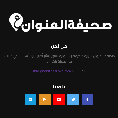
من نحن
صحيفة العنوان الليبية صحيفة إلكترونية تعني بنشر أخبار ليبيا. تأسست في 2017
في مدينة بنغازي.
لمراسلتنا:
info@addresslibya.com
تابعنا