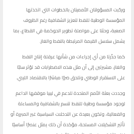
ورحّبت المسؤولتان الأمميتان بالخطوات التي اتخذتها
المؤسسة الوطنية للنفط لتعزيز الشفافية رغم الظروف
الصعبة، وحثتا على مواصلة تطوير الحوكمة في القطاع، بما
يشمل سلاسل القيمة المرتبطة بالنفط والغاز.
كما حذّرتا من أي إجراءات من شأنها عرقلة إنتاج النفط
والغاز، مشيرتين إلى أن مثل هذه الاضطرابات قد تؤثر سلبًا
على الاستقرار الوطني وتلحق ضررًا مباشرًا بالاقتصاد الليبي.
وجددت بعثة الأمم المتحدة للدعم في ليبيا موقفها الداعم
لوجود مؤسسة وطنية للنفط تتسم بالشفافية والمساءلة
والفعالية، وتكون بعيدة عن التدخلات السياسية غير المبررة أو
تأثير التشكيلات المسلحة، مؤكدة أن ذلك يمثل عنصرًا أساسيًا