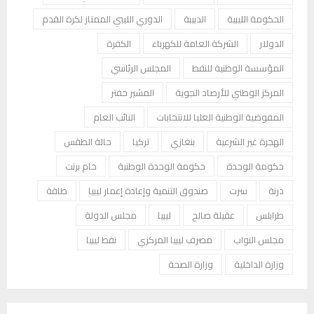
الحكومة الليبية
الدبيبة
الدوري الليبي الممتاز لكرة القدم
الدولار
الشركة العامة للكهرباء
الكفرة
المؤسسة الوطنية للنفط
المجلس الرئاسي
المركز الوطني للأرصاد الجوية
المشير حفتر
المفوضية الوطنية العليا للانتخابات
النائب العام
الهجرة غير الشرعية
بنغازي
تركيا
حالة الطقس
حكومة الوحدة
حكومة الوحدة الوطنية
خام برنت
درنة
سرت
صندوق التنمية وإعادة إعمار ليبيا
طاقة
طرابلس
عقيلة صالح
ليبيا
مجلس الدولة
مجلس النواب
مصرف ليبيا المركزي
نفط ليبيا
وزارة الداخلية
وزارة الصحة