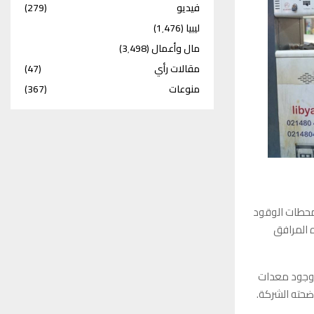
فيديو
(279)
ليبيا
(1٬476)
مال وأعمال
(3٬498)
مقالات رأي
(47)
منوعات
(367)
 محطات الوقود
 المرافق
 وجود معدات
وضحته الشركة.