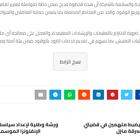
صحة والسلامة بالشركة أن هذه الخطوة تندرج ضمن خطة متواصلة لتعزيز ثقاف
يع الوقود، والحد من المخاطر المحتملة بما يضمن حماية العاملين والمواط
ورة الالتزام بالتعليمات والإرشادات المعتمدة، والعمل على معالجة أي مل
يات التفتيش، بما يسهم في تقديم خدمات التزود بالوقود ضمن بيئة آمنة وم
نسخ الرابط
يضبط متهمين في قضيتي
ورشة وطنية لإعداد سياسة
رقة منزل
الإنفلونزا الموسم