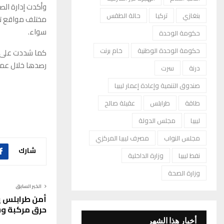
وأكدت إدارة ال
بنغازي
تركيا
حالة الطقس
مختلف مواقع توز
سواء.
حكومة الوحدة
حكومة الوحدة الوطنية
خام برنت
كما شددت على ضر
رصدها خلال عمل
درنة
سرت
صندوق التنمية وإعادة إعمار ليبيا
طاقة
طرابلس
عقيلة صالح
ليبيا
مجلس الدولة
مجلس النواب
مصرف ليبيا المركزي
شارك
نفط ليبيا
وزارة الداخلية
وزارة الصحة
الخبر السابق
أمن طرابلس 
حرق مركبة وس
أخبار هذا الشهر