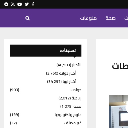
ram
Youtube
Rss
Twitter
Facebook
ث
صحة
منوعات
تصنيفات
طات
الأخبار
(40٬503)
أخبار دولية
(3٬760)
أخبار ليبيا
(34٬297)
حوادث
(903)
رياضة
(2٬012)
صحة
(1٬079)
علوم وتكنولوجيا
(199)
غير مصنف
(32)