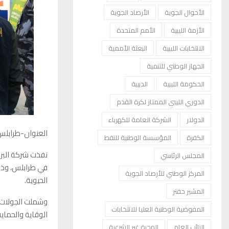
الأحوال الجوية
الأرصاد الجوية
الأزمة الليبية
الأمم المتحدة
الانتخابات الليبية
البعثة الأممية
الجهاز الوطني للتنمية
الحكومة الليبية
الدبيبة
الدوري الليبي الممتاز لكرة القدم
الدولار
الشركة العامة للكهرباء
العنوان-طرابلس
الكفرة
المؤسسة الوطنية للنفط
نفذت شركة البر
المجلس الرئاسي
في طرابلس، وذلك
المركز الوطني للأرصاد الجوية
الحيوية.
المشير حفتر
وشملت الجولات 
المفوضية الوطنية العليا للانتخابات
الوقاية والحماية
النائب العام
الهجرة غير الشرعية