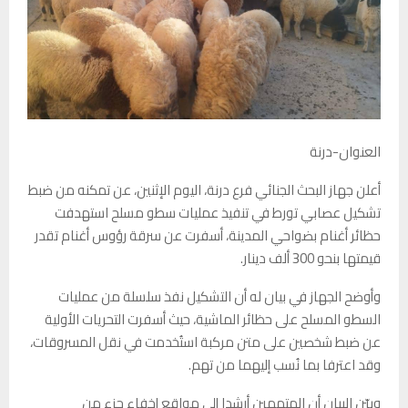
العنوان-درنة
أعلن جهاز البحث الجنائي فرع درنة، اليوم الإثنين، عن تمكنه من ضبط
تشكيل عصابي تورط في تنفيذ عمليات سطو مسلح استهدفت
حظائر أغنام بضواحي المدينة، أسفرت عن سرقة رؤوس أغنام تقدر
قيمتها بنحو 300 ألف دينار.
وأوضح الجهاز في بيان له أن التشكيل نفذ سلسلة من عمليات
السطو المسلح على حظائر الماشية، حيث أسفرت التحريات الأولية
عن ضبط شخصين على متن مركبة استُخدمت في نقل المسروقات،
وقد اعترفا بما نُسب إليهما من تهم.
وبيّن البيان أن المتهمين أرشدا إلى مواقع إخفاء جزء من