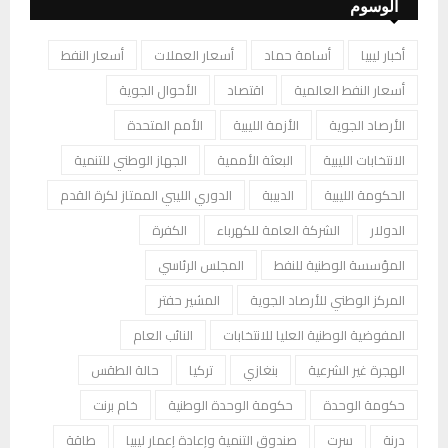
الوسوم
أخبار ليبيا
أسامة حماد
أسعار العملات
أسعار النفط
أسعار النفط العالمية
اقتصاد
الأحوال الجوية
الأرصاد الجوية
الأزمة الليبية
الأمم المتحدة
الانتخابات الليبية
البعثة الأممية
الجهاز الوطني للتنمية
الحكومة الليبية
الدبيبة
الدوري الليبي الممتاز لكرة القدم
الدولار
الشركة العامة للكهرباء
الكفرة
المؤسسة الوطنية للنفط
المجلس الرئاسي
المركز الوطني للأرصاد الجوية
المشير حفتر
المفوضية الوطنية العليا للانتخابات
النائب العام
الهجرة غير الشرعية
بنغازي
تركيا
حالة الطقس
حكومة الوحدة
حكومة الوحدة الوطنية
خام برنت
درنة
سرت
صندوق التنمية وإعادة إعمار ليبيا
طاقة