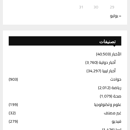
31
30
29
« يوليو
تصنيفات
الأخبار
(40٬503)
أخبار دولية
(3٬760)
أخبار ليبيا
(34٬297)
حوادث
(903)
رياضة
(2٬012)
صحة
(1٬079)
علوم وتكنولوجيا
(199)
غير مصنف
(32)
فيديو
(279)
ليبيا
(1٬476)