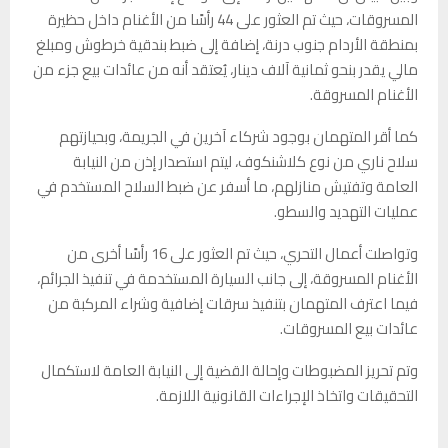
المسروقات، حيث تم العثور على 44 رأسًا من الأغنام داخل حظيرة
بمنطقة الأردام جنوب درنة، إضافة إلى ضبط بندقية خرطوش ومبلغ
مالي يقدر بنحو ثمانية آلاف دينار، يُعتقد أنه من عائدات بيع جزء من
الأغنام المسروقة.
كما أقر المتهمان بوجود شركاء آخرين في الجريمة، وبحيازتهم
سلاح ناري من نوع كلاشنكوف، ليتم استصدار إذن من النيابة
العامة وتفتيش منازلهم، ما أسفر عن ضبط السلاح المستخدم في
عمليات التهديد والسطو.
وتواصلت أعمال التحري، حيث تم العثور على 16 رأسًا أخرى من
الأغنام المسروقة، إلى جانب السيارة المستخدمة في تنفيذ الجرائم،
فيما اعترف المتهمان بتنفيذ سرقات إضافية وشراء المركبة من
عائدات بيع المسروقات.
وتم تحريز المضبوطات وإحالة القضية إلى النيابة العامة لاستكمال
التحقيقات واتخاذ الإجراءات القانونية اللازمة.