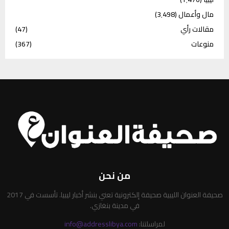
مال وأعمال
(3٬498)
مقالات رأي
(47)
منوعات
(367)
من نحن
صحيفة العنوان الليبية صحيفة إلكترونية تعني بنشر أخبار ليبيا. تأسست في 2017
في مدينة بنغازي.
لمراسلتنا:
info@addresslibya.com