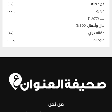
غير مصنف
(32)
فيديو
(279)
ليبيا
(1٬477)
مال وأعمال
(3٬500)
مقالات رأي
(47)
منوعات
(367)
من نحن