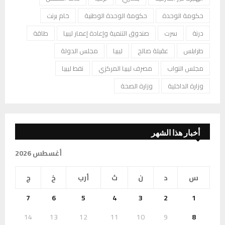
حكومة الوحدة
حكومة الوحدة الوطنية
خام برنت
درنة
سرت
صندوق التنمية وإعادة إعمار ليبيا
طاقة
طرابلس
عقيلة صالح
ليبيا
مجلس الدولة
مجلس النواب
مصرف ليبيا المركزي
نفط ليبيا
وزارة الداخلية
وزارة الصحة
أخبار هذا الشهر
أغسطس 2026
س
د
ن
ث
أرب
خ
ج
7
6
5
4
3
2
1
14
13
12
11
10
9
8