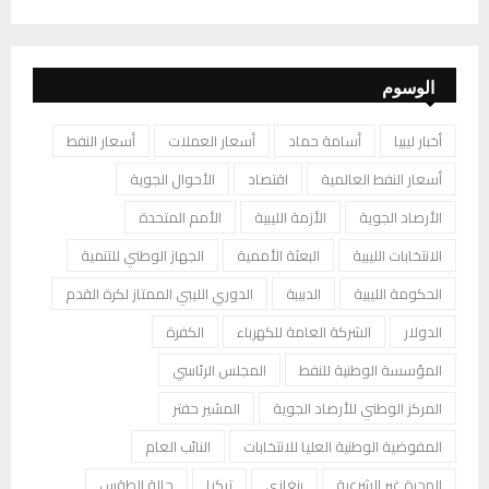
الوسوم
أخبار ليبيا
أسامة حماد
أسعار العملات
أسعار النفط
أسعار النفط العالمية
اقتصاد
الأحوال الجوية
الأرصاد الجوية
الأزمة الليبية
الأمم المتحدة
الانتخابات الليبية
البعثة الأممية
الجهاز الوطني للتنمية
الحكومة الليبية
الدبيبة
الدوري الليبي الممتاز لكرة القدم
الدولار
الشركة العامة للكهرباء
الكفرة
المؤسسة الوطنية للنفط
المجلس الرئاسي
المركز الوطني للأرصاد الجوية
المشير حفتر
المفوضية الوطنية العليا للانتخابات
النائب العام
الهجرة غير الشرعية
بنغازي
تركيا
حالة الطقس