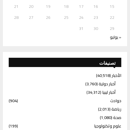
21
20
19
18
17
16
15
28
27
26
25
24
23
22
31
30
29
« يوليو
تصنيفات
الأخبار
(40٬518)
أخبار دولية
(3٬760)
أخبار ليبيا
(34٬312)
حوادث
(904)
رياضة
(2٬013)
صحة
(1٬080)
علوم وتكنولوجيا
(199)