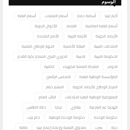
الوسوم
أخبار ليبيا
أسامة حماد
أسعار العملات
أسعار النفط
أسعار النفط العالمية
اقتصاد
الأحوال الجوية
الأرصاد الجوية
الأزمة الليبية
الأمم المتحدة
الانتخابات الليبية
البعثة الأممية
الجهاز الوطني للتنمية
الحكومة الليبية
الدبيبة
الدوري الليبي الممتاز لكرة القدم
الدولار
الشركة العامة للكهرباء
الكفرة
المؤسسة الوطنية للنفط
المجلس الرئاسي
المركز الوطني للأرصاد الجوية
المشير حفتر
المفوضية الوطنية العليا للانتخابات
النائب العام
الهجرة غير الشرعية
بنغازي
تركيا
حالة الطقس
حكومة الوحدة
حكومة الوحدة الوطنية
خام برنت
درنة
سرت
صندوق التنمية وإعادة إعمار ليبيا
طاقة