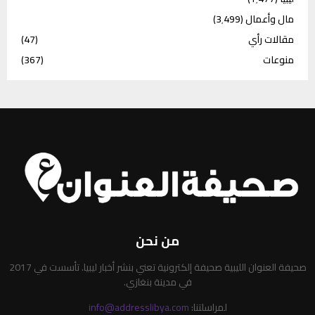
مال وأعمال
(3٬499)
مقالات رأي
(47)
منوعات
(367)
من نحن
صحيفة العنوان الليبية صحيفة إلكترونية تعني بنشر أخبار ليبيا. تأسست في 2017
في مدينة بنغازي.
لمراسلتنا:
info@addresslibya.com