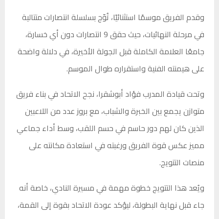
وقدم الفريق موسمًا استثنائيًا، تُوّج بسلسلة انتصارات متتالية
في مرحلة النهائيات، حيث حقق 9 انتصارات دون أي خسارة،
جامعًا العلامة الكاملة قبل الجولة الأخيرة، في دلالة واضحة
على هيمنته الفنية واستقراره طوال الموسم.
وتحت قيادة المدرب فؤاد أبوشقرا، نجح الاتحاد في بناء فريق
متوازن يجمع بين الخبرة والشباب، مع بروز عدد من اللاعبين
الذين كان لهم دور حاسم في حسم اللقب، وسط أداء جماعي
مميز عكس قوة الفريق ورغبته في استعادة مكانته على
منصات التتويج.
ويُعد هذا التتويج خطوة مهمة في مسيرة النادي، خاصة أنه
جاء قبل نهاية البطولة، ليؤكد عودة الاتحاد بقوة إلى القمة،