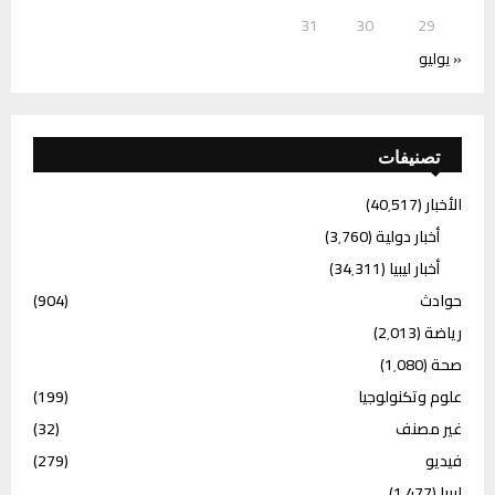
31
30
29
« يوليو
تصنيفات
الأخبار
(40٬517)
أخبار دولية
(3٬760)
أخبار ليبيا
(34٬311)
حوادث
(904)
رياضة
(2٬013)
صحة
(1٬080)
علوم وتكنولوجيا
(199)
غير مصنف
(32)
فيديو
(279)
ليبيا
(1٬477)