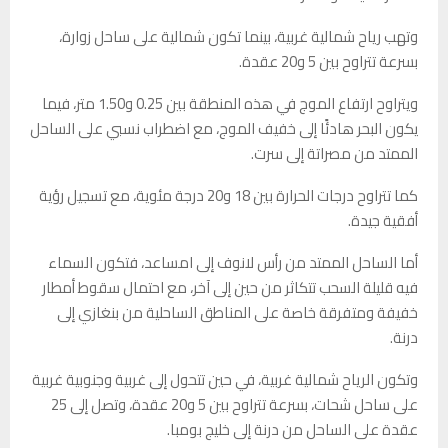
وتهب رياح شمالية غربية، بينما تكون شمالية على ساحل زوارة،
بسرعة تتراوح بين 5 و20 عقدة.
ويتراوح ارتفاع الموج في هذه المنطقة بين 0.25 و1.50 متر، فيما
يكون البحر هادئًا إلى خفيف الموج، مع اضطراب نسبي على الساحل
الممتد من مصراتة إلى سرت.
كما تتراوح درجات الحرارة بين 18 و20 درجة مئوية، مع تسجيل رؤية
أفقية جيدة.
أما الساحل الممتد من رأس لانوف إلى امساعد، فتكون السماء
فيه قليلة السحب تتكاثر من حين إلى آخر، مع احتمال سقوط أمطار
خفيفة ومتفرقة خاصة على المناطق الساحلية من بنغازي إلى
درنة.
وتكون الرياح شمالية غربية، في حين تتحول إلى غربية وجنوبية غربية
على ساحل شحات، بسرعة تتراوح بين 5 و20 عقدة، وتصل إلى 25
عقدة على الساحل من درنة إلى خليج بومبا.