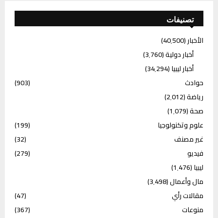
تصنيفات
الأخبار
(40٬500)
أخبار دولية
(3٬760)
أخبار ليبيا
(34٬294)
حوادث
(903)
رياضة
(2٬012)
صحة
(1٬079)
علوم وتكنولوجيا
(199)
غير مصنف
(32)
فيديو
(279)
ليبيا
(1٬476)
مال وأعمال
(3٬498)
مقالات رأي
(47)
منوعات
(367)