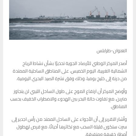
العنوان-طرابلس
أصدر المركز الوطني للأرصاد الجوية تحذيرًا بشأن نشاط الرياح
الشمالية الغربية، اليوم الخميس، على المناطق الساحلية الممتدة
من درنة إلى خليج بومبا، وذلك وفق نشرة الصيد البحري اليومية.
وأوضح المركز أن ارتفاع الموج على طول الساحل الليبي لن يتجاوز
مترين، مع تفاوت حالة البحر بين الهدوء والاضطراب الخفيف بحسب
المناطق.
وأشار التقرير إلى أن الأجواء على الساحل الممتد من رأس اجدير إلى
سرت ستكون قليلة السحب مع تكاثرها أحيانًا، مع فرص لهطول
أمطار خفيفة ومتفرقة.