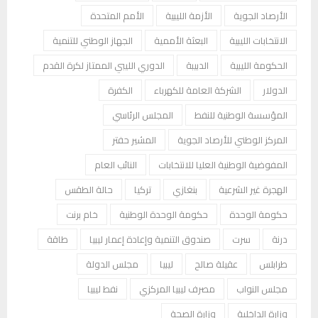
الأرصاد الجوية
الأزمة الليبية
الأمم المتحدة
الانتخابات الليبية
البعثة الأممية
الجهاز الوطني للتنمية
الحكومة الليبية
الدبيبة
الدوري الليبي الممتاز لكرة القدم
الدولار
الشركة العامة للكهرباء
الكفرة
المؤسسة الوطنية للنفط
المجلس الرئاسي
المركز الوطني للأرصاد الجوية
المشير حفتر
المفوضية الوطنية العليا للانتخابات
النائب العام
الهجرة غير الشرعية
بنغازي
تركيا
حالة الطقس
حكومة الوحدة
حكومة الوحدة الوطنية
خام برنت
درنة
سرت
صندوق التنمية وإعادة إعمار ليبيا
طاقة
طرابلس
عقيلة صالح
ليبيا
مجلس الدولة
مجلس النواب
مصرف ليبيا المركزي
نفط ليبيا
وزارة الداخلية
وزارة الصحة