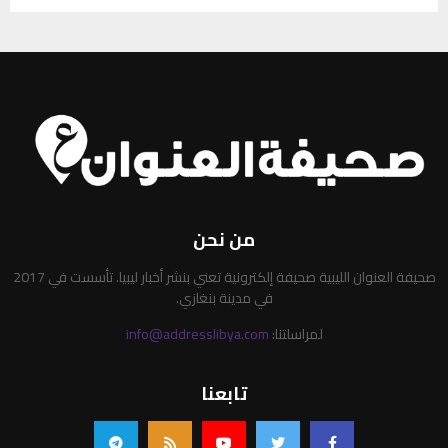
من نحن
صحيفة العنوان الليبية صحيفة إلكترونية تعني بنشر أخبار ليبيا. تأسست في 2017
في مدينة بنغازي.
لمراسلتنا:
info@addresslibya.com
تابعنا