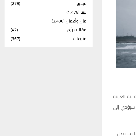
فيديو
(279)
ليبيا
(1٬476)
مال وأعمال
(3٬496)
مقالات رأي
(47)
منوعات
(367)
لية الغربية
ا سيؤدي إلى
ياح ستتراوح بين 25 و35 عقدة، فيما قد يصل