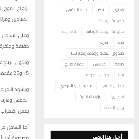
ارتفاع الموج إ
بنغازي
تركيا
حالة الطقس
الصيادين ومرتاد
حكومة الوحدة
حكومة الوحدة الوطنية
خام برنت
وعلى الساحل ا
درنة
سرت
خفيفة ومتفرقة
صندوق التنمية وإعادة إعمار ليبيا
وتكون الرياح غر
طاقة
طرابلس
عقيلة صالح
15 و25 عقدة، وقد تصل اليوم إلى نحو 30 عقدة على ساحل الخمس.
ليبيا
مجلس الدولة
مجلس النواب
مصرف ليبيا المركزي
ويشهد البحر حا
نفط ليبيا
وزارة الداخلية
وزارة الصحة
بفعل اضطراب ال
أما الساحل من 
مصحوبة أحياناً ب
أخبار هذا الشهر