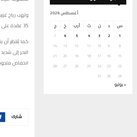
أغسطس 2026
35 عقدة على الساحل الممتد من شحات إلى طبرق.
س
د
ن
ث
أرب
خ
ج
7
6
5
4
3
2
1
كما يُنتظر أن ي
14
13
12
11
10
9
8
21
20
19
18
17
16
15
انخفاض ملحوظ 
28
27
26
25
24
23
22
31
30
29
« يوليو
شارك