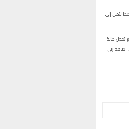
ة، مرشحة للاشتداد غداً لتصل إلى
ع تحول حالة
ت حرارة ما بين 18 و20 درجة مئوية، إضافة إلى