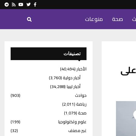
ram
Youtube
Rss
Twitter
Facebook
ث
صحة
منوعات
تصنيفات
على
الأخبار
(40٬494)
أخبار دولية
(3٬760)
أخبار ليبيا
(34٬288)
حوادث
(903)
رياضة
(2٬011)
صحة
(1٬079)
علوم وتكنولوجيا
(199)
غير مصنف
(32)