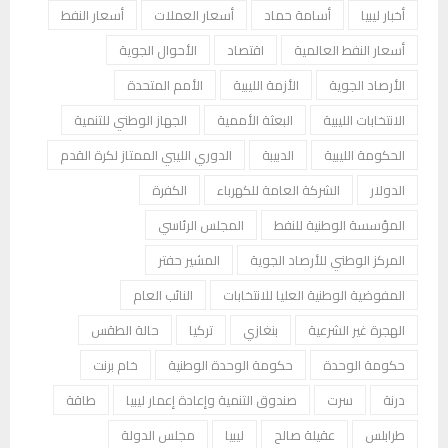
أخبار ليبيا
أسامة حماد
أسعار العملات
أسعار النفط
أسعار النفط العالمية
اقتصاد
الأحوال الجوية
الأرصاد الجوية
الأزمة الليبية
الأمم المتحدة
الانتخابات الليبية
البعثة الأممية
الجهاز الوطني للتنمية
الحكومة الليبية
الدبيبة
الدوري الليبي الممتاز لكرة القدم
الدولار
الشركة العامة للكهرباء
الكفرة
المؤسسة الوطنية للنفط
المجلس الرئاسي
المركز الوطني للأرصاد الجوية
المشير حفتر
المفوضية الوطنية العليا للانتخابات
النائب العام
الهجرة غير الشرعية
بنغازي
تركيا
حالة الطقس
حكومة الوحدة
حكومة الوحدة الوطنية
خام برنت
درنة
سرت
صندوق التنمية وإعادة إعمار ليبيا
طاقة
طرابلس
عقيلة صالح
ليبيا
مجلس الدولة