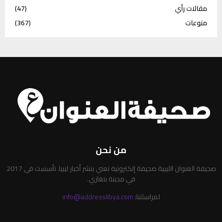
مقالات رأي
(47)
منوعات
(367)
من نحن
صحيفة العنوان الليبية صحيفة إلكترونية تعني بنشر أخبار ليبيا. تأسست في 2017
في مدينة بنغازي.
لمراسلتنا:
info@addresslibya.com