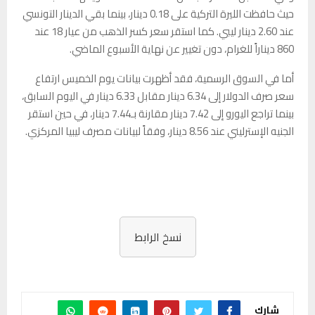
حيث حافظت الليرة التركية على 0.18 دينار، بينما بقي الدينار التونسي
عند 2.60 دينار ليبي. كما استقر سعر كسر الذهب من عيار 18 عند
860 ديناراً للغرام، دون تغيير عن نهاية الأسبوع الماضي.
أما في السوق الرسمية، فقد أظهرت بيانات يوم الخميس ارتفاع
سعر صرف الدولار إلى 6.34 دينار مقابل 6.33 دينار في اليوم السابق،
بينما تراجع اليورو إلى 7.42 دينار مقارنة بـ7.44 دينار، في حين استقر
الجنيه الإسترليني عند 8.56 دينار، وفقاً لبيانات مصرف ليبيا المركزي.
نسخ الرابط
شارك