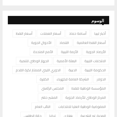
الوسوم
أخبار ليبيا
أسامة حماد
أسعار العملات
أسعار النفط
أسعار النفط العالمية
اقتصاد
الأحوال الجوية
الأرصاد الجوية
الأزمة الليبية
الأمم المتحدة
الانتخابات الليبية
البعثة الأممية
الجهاز الوطني للتنمية
الحكومة الليبية
الدبيبة
الدوري الليبي الممتاز لكرة القدم
الدولار
الشركة العامة للكهرباء
الكفرة
المؤسسة الوطنية للنفط
المجلس الرئاسي
المركز الوطني للأرصاد الجوية
المشير حفتر
المفوضية الوطنية العليا للانتخابات
النائب العام
الهجرة غير الشرعية
بنغازي
تركيا
حالة الطقس