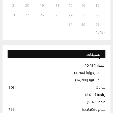
21
20
19
18
17
16
15
28
27
26
25
24
23
22
31
30
29
« يوليو
تصنيفات
الأخبار
(40٬494)
أخبار دولية
(3٬760)
أخبار ليبيا
(34٬288)
حوادث
(903)
رياضة
(2٬011)
صحة
(1٬079)
علوم وتكنولوجيا
(199)