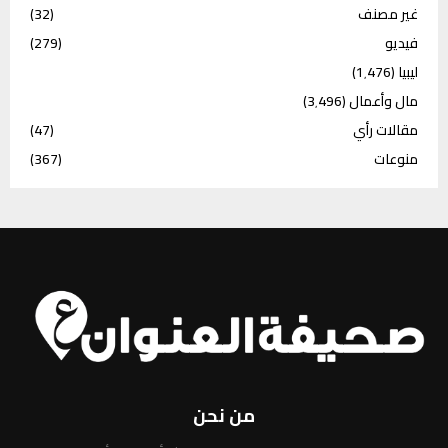
غير مصنف
(32)
فيديو
(279)
ليبيا
(1٬476)
مال وأعمال
(3٬496)
مقالات رأي
(47)
منوعات
(367)
من نحن