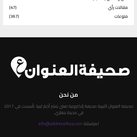
مقالات رأي
(47)
منوعات
(367)
من نحن
صحيفة العنوان الليبية صحيفة إلكترونية تعني بنشر أخبار ليبيا. تأسست في 2017
في مدينة بنغازي.
لمراسلتنا:
info@addresslibya.com