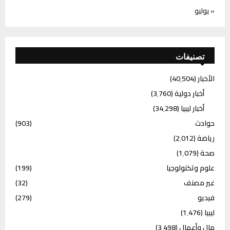
« يوليو
تصنيفات
الأخبار
(40٬504)
أخبار دولية
(3٬760)
أخبار ليبيا
(34٬298)
حوادث
(903)
رياضة
(2٬012)
صحة
(1٬079)
علوم وتكنولوجيا
(199)
غير مصنف
(32)
فيديو
(279)
ليبيا
(1٬476)
مال وأعمال
(3٬498)