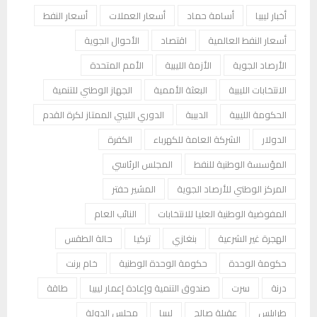
أخبار ليبيا
أسامة حماد
أسعار العملات
أسعار النفط
أسعار النفط العالمية
اقتصاد
الأحوال الجوية
الأرصاد الجوية
الأزمة الليبية
الأمم المتحدة
الانتخابات الليبية
البعثة الأممية
الجهاز الوطني للتنمية
الحكومة الليبية
الدبيبة
الدوري الليبي الممتاز لكرة القدم
الدولار
الشركة العامة للكهرباء
الكفرة
المؤسسة الوطنية للنفط
المجلس الرئاسي
المركز الوطني للأرصاد الجوية
المشير حفتر
المفوضية الوطنية العليا للانتخابات
النائب العام
الهجرة غير الشرعية
بنغازي
تركيا
حالة الطقس
حكومة الوحدة
حكومة الوحدة الوطنية
خام برنت
درنة
سرت
صندوق التنمية وإعادة إعمار ليبيا
طاقة
طرابلس
عقيلة صالح
ليبيا
مجلس الدولة