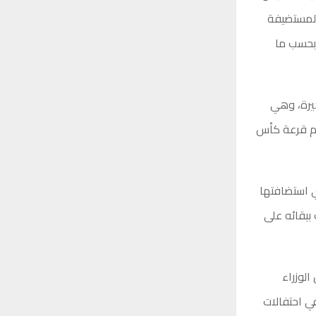
المستضيفة
بحسب ما
خيرة، وهي
اسم قرعة كأس
ي استضافتها
آنذاك ببقائه على
الوزراء
ي احتفالات