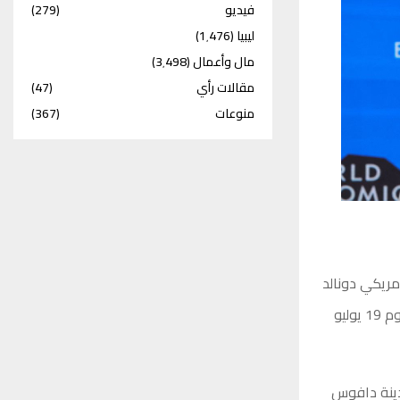
فيديو
(279)
ليبيا
(1٬476)
مال وأعمال
(3٬498)
مقالات رأي
(47)
منوعات
(367)
أمريكي دونالد
ترامب سيقوم بتسليم كأس العالم للمنتخب الفائز بلقب مونديال 2026، المقرر إقامته يوم 19 يوليو
دينة دافوس