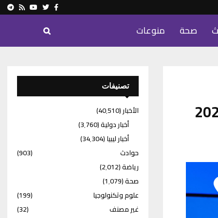
ram
Youtube
Rss
Twitter
Facebook
ث
صحة
منوعات
تصنيفات
رامب سيسلّم كأس مونديال 2026
الأخبار
(40٬510)
أخبار دولية
(3٬760)
أخبار ليبيا
(34٬304)
حوادث
(903)
رياضة
(2٬012)
صحة
(1٬079)
علوم وتكنولوجيا
(199)
غير مصنف
(32)