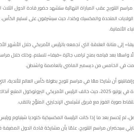
مراسم التتويج عقب المباراة النهائية ستشهد حضور قادة الدول الثلاث 
الولايات المتحدة والمكسيك وكندا، حيث سيشرفون على تسليم الكأس، 
باء الألمانية.
فا» إلى متانة العلاقة التي تجمعه بالرئيس الأمريكي خلال الأشهر الأ
لًا واسعًا بعد قيامه بمنح ترامب جائزة «فيفا» للسلام، وذلك خلال مر
ُقيمت في الخامس من ديسمبر الماضي بالعاصمة واشنطن.
نفانتينو أن شاركا معًا في مراسم تتويج بطولة كأس العالم للأندية، الت
الولايات المتحدة في يوليو 2025، حيث خالف الرئيس الأمريكي البروتوكول المتبع 
لتقاط صورة الفوز مع فريق تشيلسي الإنجليزي المتوَّج باللقب.
 لم يُحسم بعد ما إذا كانت الرئيسة المكسيكية كلوديا شينباوم ورئيس 
رني سيحضران مراسم التتويج، علمًا بأن مشاركة قادة الدول المضيفة ف