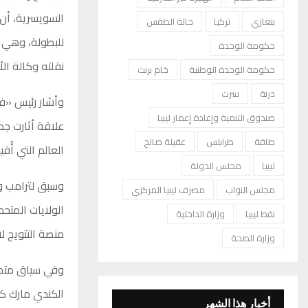
السويسرية، أن 
بنغازي
تركيا
حالة الطقس
للبطولة، وهي 
حكومة الوحدة
نقلته وكالة الأن
حكومة الوحدة الوطنية
خام برنت
درنة
سرت
وأشار رئيس «في
صندوق التنمية وإعادة إعمار ليبيا
علاقة أثارت جد
طاقة
طرابلس
عقيلة صالح
العالم التي أ
ليبيا
مجلس الدولة
وسبق لترامب وإ
مجلس النواب
مصرف ليبيا المركزي
نفط ليبيا
وزارة الداخلية
منصة التتويج لا
وزارة الصحة
وفي سياق متصل،
الكندي مارك كا
أخبار هذا الشهر