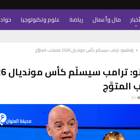
أخبار
مال وأعمال
رياضة
علوم وتكنولوجيا
حواد
إنفانتينو: ترامب سيسلّم كأس مونديال 2026 للمنتخب المتوَّج
إنفانتينو: ت
المتوَّج
51