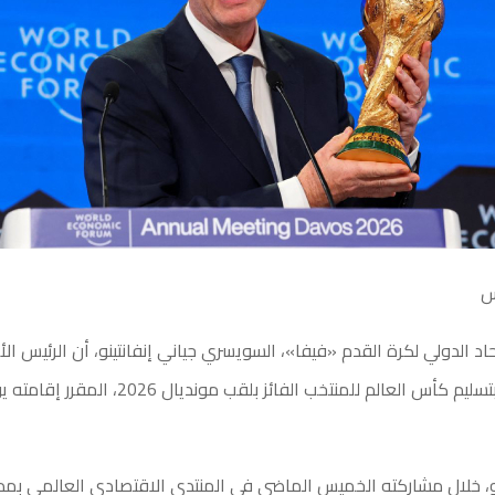
س
اد الدولي لكرة القدم «فيفا»، السويسري جياني إنفانتينو، أن الرئيس ال
نو، خلال مشاركته الخميس الماضي في المنتدى الاقتصادي العالمي بم