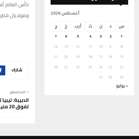
أغسطس 2026
ومونديال قطر 2022 بمشاركة أمير دولة قطر الشيخ تميم بن حمد آل ثان
س
د
ن
ث
أرب
خ
ج
7
6
5
4
3
2
1
14
13
12
11
10
9
8
21
20
19
18
17
16
15
28
27
26
25
24
23
22
شارك
31
30
29
« يوليو
الخبر السابق
الدبيبة: ليبي
تفوق 20 مليار دولار بتمويل خارجي