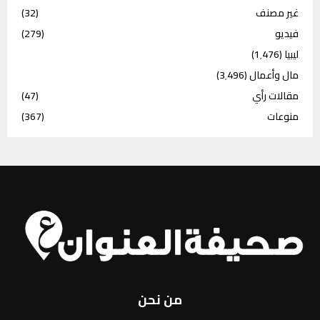
غير مصنف
(32)
فيديو
(279)
ليبيا
(1٬476)
مال وأعمال
(3٬496)
مقالات رأي
(47)
منوعات
(367)
من نحن