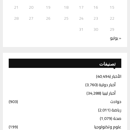
21
20
19
18
17
16
15
28
27
26
25
24
23
22
31
30
29
« يوليو
تصنيفات
الأخبار
(40٬494)
أخبار دولية
(3٬760)
أخبار ليبيا
(34٬288)
حوادث
(903)
رياضة
(2٬011)
صحة
(1٬079)
علوم وتكنولوجيا
(199)