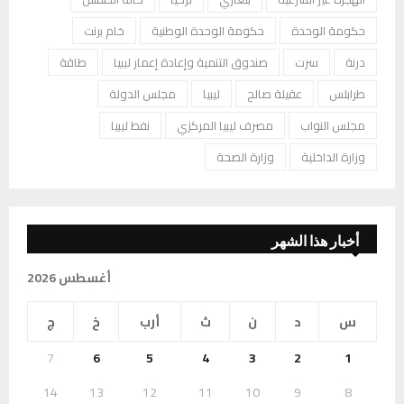
حكومة الوحدة
حكومة الوحدة الوطنية
خام برنت
درنة
سرت
صندوق التنمية وإعادة إعمار ليبيا
طاقة
طرابلس
عقيلة صالح
ليبيا
مجلس الدولة
مجلس النواب
مصرف ليبيا المركزي
نفط ليبيا
وزارة الداخلية
وزارة الصحة
أخبار هذا الشهر
أغسطس 2026
س
د
ن
ث
أرب
خ
ج
7
6
5
4
3
2
1
14
13
12
11
10
9
8