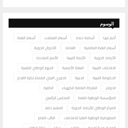
الوسوم
أخبار ليبيا
أسامة حماد
أسعار العملات
أسعار النفط
أسعار النفط العالمية
اقتصاد
الأحوال الجوية
الأرصاد الجوية
الأزمة الليبية
الأمم المتحدة
الانتخابات الليبية
البعثة الأممية
الجهاز الوطني للتنمية
الحكومة الليبية
الدبيبة
الدوري الليبي الممتاز لكرة القدم
الدولار
الشركة العامة للكهرباء
الكفرة
المؤسسة الوطنية للنفط
المجلس الرئاسي
المركز الوطني للأرصاد الجوية
المشير حفتر
المفوضية الوطنية العليا للانتخابات
النائب العام
الهجرة غير الشرعية
بنغازي
تركيا
حالة الطقس