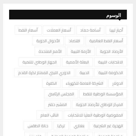
الوسوم
أخبار ليبيا
أسامة حماد
أسعار العملات
أسعار النفط
أسعار النفط العالمية
اقتصاد
الأحوال الجوية
الأرصاد الجوية
الأزمة الليبية
الأمم المتحدة
الانتخابات الليبية
البعثة الأممية
الجهاز الوطني للتنمية
الحكومة الليبية
الدبيبة
الدوري الليبي الممتاز لكرة القدم
الدولار
الشركة العامة للكهرباء
الكفرة
المؤسسة الوطنية للنفط
المجلس الرئاسي
المركز الوطني للأرصاد الجوية
المشير حفتر
المفوضية الوطنية العليا للانتخابات
النائب العام
الهجرة غير الشرعية
بنغازي
تركيا
حالة الطقس