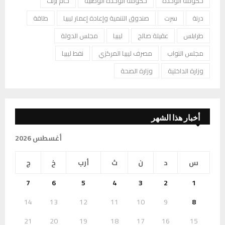
حكومة الوحدة
حكومة الوحدة الوطنية
خام برنت
درنة
سرت
صندوق التنمية وإعادة إعمار ليبيا
طاقة
طرابلس
عقيلة صالح
ليبيا
مجلس الدولة
مجلس النواب
مصرف ليبيا المركزي
نفط ليبيا
وزارة الداخلية
وزارة الصحة
أخبار هذا الشهر
أغسطس 2026
س
د
ن
ث
أرب
خ
ج
7
6
5
4
3
2
1
14
13
12
11
10
9
8
21
20
19
18
17
16
15