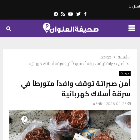
اتصل بنا
Telegram
Youtube
Rss
Twitter
Facebook
PRIMARY
MENU
الرئيسية
حوادث
أمن صبراتة توقف وافداً متورطاً في سرقة أسلاك كهربائية
حوادث
أمن صبراتة توقف وافداً متورطاً في
سرقة أسلاك كهربائية
43
2026-01-23