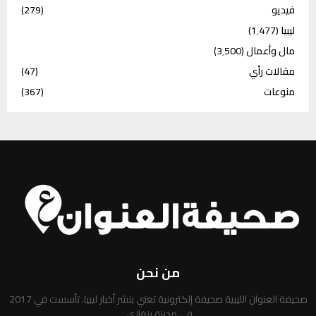
فيديو
(279)
ليبيا
(1٬477)
مال وأعمال
(3٬500)
مقالات رأي
(47)
منوعات
(367)
من نحن
صحيفة العنوان الليبية صحيفة إلكترونية تعني بنشر أخبار ليبيا. تأسست في 2017
في مدينة بنغازي.