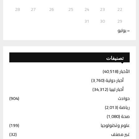
28
27
26
25
24
23
22
31
30
29
« يوليو
تصنيفات
الأخبار
(40٬518)
أخبار دولية
(3٬760)
أخبار ليبيا
(34٬312)
حوادث
(904)
رياضة
(2٬013)
صحة
(1٬080)
علوم وتكنولوجيا
(199)
غير مصنف
(32)