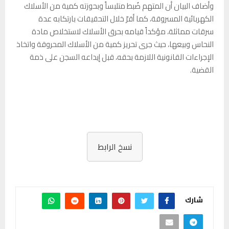
وأضاف البيان أن المتهم ضُبط متلبساً وبحوزته كمية من الأسلاك
الكهربائية المسروقة، كما أقرّ خلال التحقيقات بارتكابه عدة
سرقات مماثلة، مؤكداً قيامه بحرق الأسلاك لاستخلاص مادة
النحاس وبيعها، حيث جرى تحريز كمية من الأسلاك المحروقة واتخاذ
الإجراءات القانونية اللازمة بحقه، قبل إيداعه السجن على ذمة
القضية.
نسخ الرابط
شارك