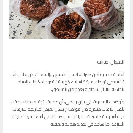
العنوان-صبراتة
أفادت مديرية أمن صبراتة، أمس الخميس، بإلقاء القبض على وافد
يُشتبه في تورطه بسرقة أسلاك كهربائية تعود لمضخات المياه
الخاصة بالآبار السطحية بعدد من المناطق.
وأوضحت المديرية، في بيان رسمي، أن عملية التوقيف جاءت عقب
تلقي بلاغات متكررة من مواطنين بشأن تعرض منازلهم لسرقات،
حيث أسهمت كاميرات المراقبة في رصد الجاني أثناء تنفيذ عمليات
السرقة، ما ساعد في تحديد هويته وتعقبه.