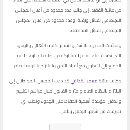
من عائلة الفقيد، إلى جانب عدد محدود من أعيان المجلس
الاجتماعي لقبائل ورفلة، وعدد محدود من أعيان المجلس
الاجتماعي لقبائل القذاذفة.
وتقدّمت المديرية بالشكر والتقدير لكافة الأهالي والوفود
التي تكبّدت عناء السفر للمشاركة في صلاة الجنازة، داعية
الجميع إلى التعاون مع أفراد الأمن والالتزام بالتنويه الصادر.
وكانت عائلة
معمر القذافي
قد دعت الخميس، المواطنين إلى
الالتزام بالنظام العام واحترام القانون خلال مراسم التشييع
والدفن، مؤكدة أهمية الحفاظ على الهدوء وتجنب أي
تصرفات من شأنها الإخلال بالأمن.