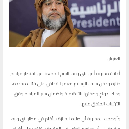
العنوان
أعلنت مديرية أمن بني وليد، اليوم الجمعة، عن اقتصار مراسم
جنازة ودفن سيف الإسلام معمر القذافي على فئات محددة،
وذلك لدواعٍ وصفتها بالتنظيمية ولضمان سير المراسم وفق
الترتيبات المتفق عليها.
وأوضحت المديرية أن صلاة الجنازة ستُقام في مطار بني وليد،
مشيرة إلى أن مراسم الدفن في المقبرة ستقتصر على أفراد