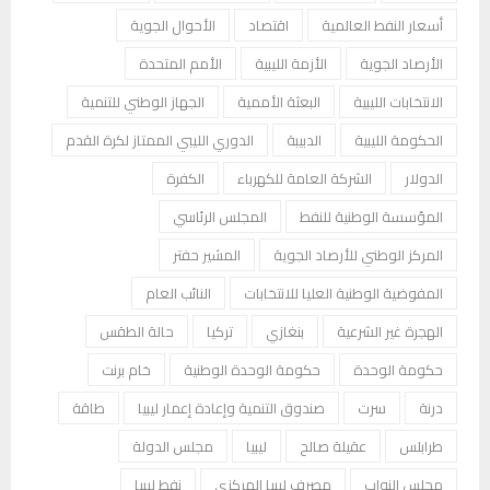
أسعار النفط العالمية
اقتصاد
الأحوال الجوية
الأرصاد الجوية
الأزمة الليبية
الأمم المتحدة
الانتخابات الليبية
البعثة الأممية
الجهاز الوطني للتنمية
الحكومة الليبية
الدبيبة
الدوري الليبي الممتاز لكرة القدم
الدولار
الشركة العامة للكهرباء
الكفرة
المؤسسة الوطنية للنفط
المجلس الرئاسي
المركز الوطني للأرصاد الجوية
المشير حفتر
المفوضية الوطنية العليا للانتخابات
النائب العام
الهجرة غير الشرعية
بنغازي
تركيا
حالة الطقس
حكومة الوحدة
حكومة الوحدة الوطنية
خام برنت
درنة
سرت
صندوق التنمية وإعادة إعمار ليبيا
طاقة
طرابلس
عقيلة صالح
ليبيا
مجلس الدولة
مجلس النواب
مصرف ليبيا المركزي
نفط ليبيا