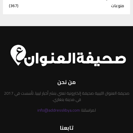
منوعات
(367)
من نحن
صحيفة العنوان الليبية صحيفة إلكترونية تعني بنشر أخبار ليبيا. تأسست في 2017
في مدينة بنغازي.
لمراسلتنا:
info@addresslibya.com
تابعنا