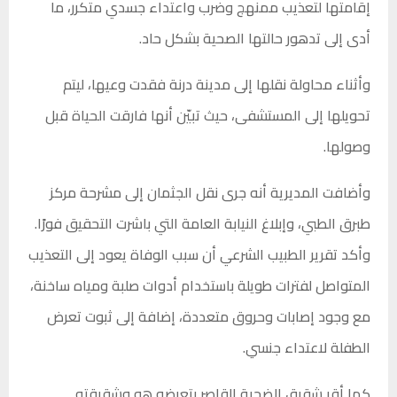
إقامتها لتعذيب ممنهج وضرب واعتداء جسدي متكرر، ما
أدى إلى تدهور حالتها الصحية بشكل حاد.
وأثناء محاولة نقلها إلى مدينة درنة فقدت وعيها، ليتم
تحويلها إلى المستشفى، حيث تبيّن أنها فارقت الحياة قبل
وصولها.
وأضافت المديرية أنه جرى نقل الجثمان إلى مشرحة مركز
طبرق الطبي، وإبلاغ النيابة العامة التي باشرت التحقيق فورًا.
وأكد تقرير الطبيب الشرعي أن سبب الوفاة يعود إلى التعذيب
المتواصل لفترات طويلة باستخدام أدوات صلبة ومياه ساخنة،
مع وجود إصابات وحروق متعددة، إضافة إلى ثبوت تعرض
الطفلة لاعتداء جنسي.
كما أقر شقيق الضحية القاصر بتعرضه هو وشقيقته