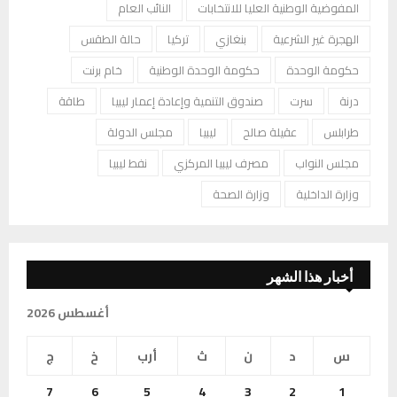
المفوضية الوطنية العليا للانتخابات
النائب العام
الهجرة غير الشرعية
بنغازي
تركيا
حالة الطقس
حكومة الوحدة
حكومة الوحدة الوطنية
خام برنت
درنة
سرت
صندوق التنمية وإعادة إعمار ليبيا
طاقة
طرابلس
عقيلة صالح
ليبيا
مجلس الدولة
مجلس النواب
مصرف ليبيا المركزي
نفط ليبيا
وزارة الداخلية
وزارة الصحة
أخبار هذا الشهر
أغسطس 2026
س
د
ن
ث
أرب
خ
ج
7
6
5
4
3
2
1