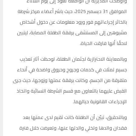
وأوضحت المديرية أن الواقعة تعود إلى يوم الثلاثاء
الموافق 31 ديسمبر 2025، حيث باشر أعضاء مركز شرطة
بالخاثر إجراءاتهم فور ورود معلومات عن دخول أشخاص
مشبوهين إلى المستشفى برفقة الطفلة المصابة، ليتبين
لاحقًا أنها فارقت الحياة.
وبالمعاينة الاحترازية لجثمان الطفلة، لوحظت آثار تعذيب
جسيم تمثلت في كدمات وجروح وحروق واضحة في أنحاء
متفرقة من الجسم، وكانت برفقة عمتها وزوجها، حيث جرى
القبض عليهما بالتعاون مع قسم الشرطة النسائية واتخاذ
الإجراءات القانونية حيالهما.
وبالتحقيق، تبيّن أن الطفلة كانت تقيم لدى عمتها بعد
فقدان والدها وتخلي والدتها عنها، وتعرضت خلال فترة